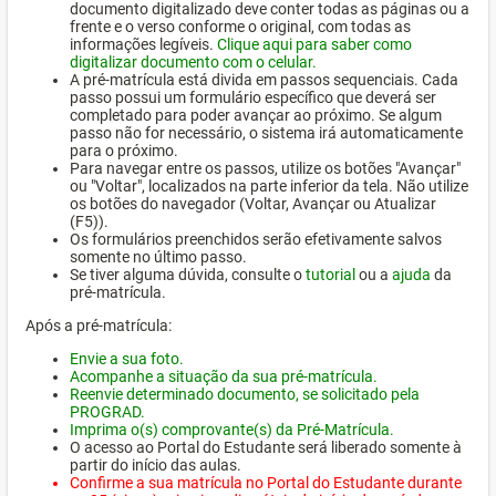
documento digitalizado deve conter todas as páginas ou a
frente e o verso conforme o original, com todas as
informações legíveis.
Clique aqui para saber como
digitalizar documento com o celular.
A pré-matrícula está divida em passos sequenciais. Cada
passo possui um formulário específico que deverá ser
completado para poder avançar ao próximo. Se algum
passo não for necessário, o sistema irá automaticamente
para o próximo.
Para navegar entre os passos, utilize os botões "Avançar"
ou "Voltar", localizados na parte inferior da tela. Não utilize
os botões do navegador (Voltar, Avançar ou Atualizar
(F5)).
Os formulários preenchidos serão efetivamente salvos
somente no último passo.
Se tiver alguma dúvida, consulte o
tutorial
ou a
ajuda
da
pré-matrícula.
Após a pré-matrícula:
Envie a sua foto.
Acompanhe a situação da sua pré-matrícula.
Reenvie determinado documento, se solicitado pela
PROGRAD.
Imprima o(s) comprovante(s) da Pré-Matrícula.
O acesso ao Portal do Estudante será liberado somente à
partir do início das aulas.
Confirme a sua matrícula no Portal do Estudante durante