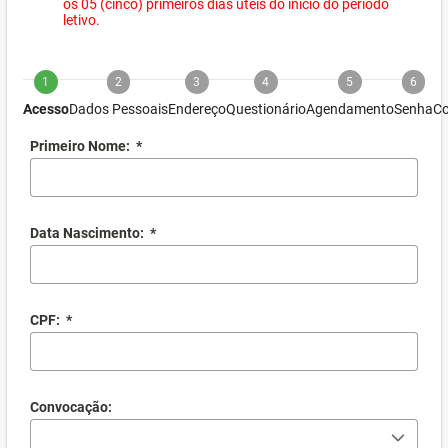
os 05 (cinco) primeiros dias úteis do início do período
letivo.
1
2
3
4
5
6
Acesso
Dados Pessoais
Endereço
Questionário
Agendamento
Senha
Co
Primeiro Nome:
*
Data Nascimento:
*
CPF:
*
Convocação: