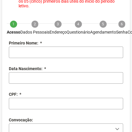
os 05 (cinco) primeiros dias úteis do início do período
letivo.
1
2
3
4
5
6
Acesso
Dados Pessoais
Endereço
Questionário
Agendamento
Senha
Co
Primeiro Nome:
*
Data Nascimento:
*
CPF:
*
Convocação: