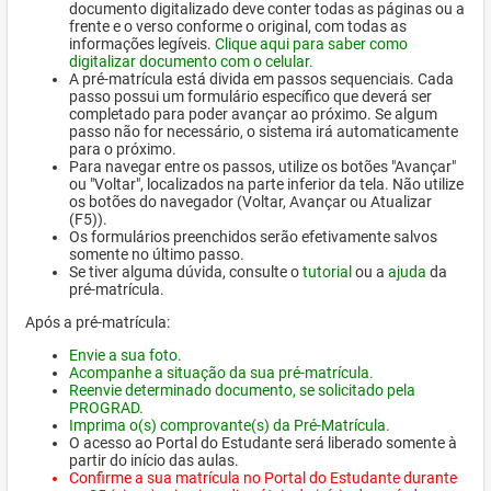
documento digitalizado deve conter todas as páginas ou a
frente e o verso conforme o original, com todas as
informações legíveis.
Clique aqui para saber como
digitalizar documento com o celular.
A pré-matrícula está divida em passos sequenciais. Cada
passo possui um formulário específico que deverá ser
completado para poder avançar ao próximo. Se algum
passo não for necessário, o sistema irá automaticamente
para o próximo.
Para navegar entre os passos, utilize os botões "Avançar"
ou "Voltar", localizados na parte inferior da tela. Não utilize
os botões do navegador (Voltar, Avançar ou Atualizar
(F5)).
Os formulários preenchidos serão efetivamente salvos
somente no último passo.
Se tiver alguma dúvida, consulte o
tutorial
ou a
ajuda
da
pré-matrícula.
Após a pré-matrícula:
Envie a sua foto.
Acompanhe a situação da sua pré-matrícula.
Reenvie determinado documento, se solicitado pela
PROGRAD.
Imprima o(s) comprovante(s) da Pré-Matrícula.
O acesso ao Portal do Estudante será liberado somente à
partir do início das aulas.
Confirme a sua matrícula no Portal do Estudante durante