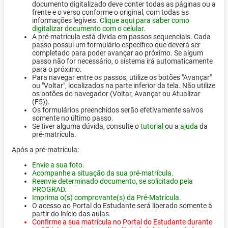
documento digitalizado deve conter todas as páginas ou a
frente e o verso conforme o original, com todas as
informações legíveis.
Clique aqui para saber como
digitalizar documento com o celular.
A pré-matrícula está divida em passos sequenciais. Cada
passo possui um formulário específico que deverá ser
completado para poder avançar ao próximo. Se algum
passo não for necessário, o sistema irá automaticamente
para o próximo.
Para navegar entre os passos, utilize os botões "Avançar"
ou "Voltar", localizados na parte inferior da tela. Não utilize
os botões do navegador (Voltar, Avançar ou Atualizar
(F5)).
Os formulários preenchidos serão efetivamente salvos
somente no último passo.
Se tiver alguma dúvida, consulte o
tutorial
ou a
ajuda
da
pré-matrícula.
Após a pré-matrícula:
Envie a sua foto.
Acompanhe a situação da sua pré-matrícula.
Reenvie determinado documento, se solicitado pela
PROGRAD.
Imprima o(s) comprovante(s) da Pré-Matrícula.
O acesso ao Portal do Estudante será liberado somente à
partir do início das aulas.
Confirme a sua matrícula no Portal do Estudante durante