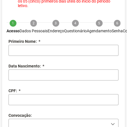
os 05 (cinco) primeiros dias úteis do início do período
letivo.
1
2
3
4
5
6
Acesso
Dados Pessoais
Endereço
Questionário
Agendamento
Senha
Co
Primeiro Nome:
*
Data Nascimento:
*
CPF:
*
Convocação: