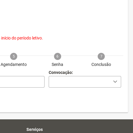
nício do período letivo.
5
6
7
Agendamento
Senha
Conclusão
Convocação:
Serviços