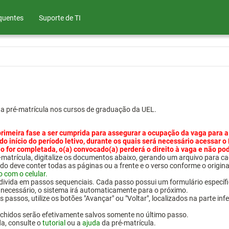
quentes
Suporte de TI
ua pré-matrícula nos cursos de graduação da UEL.
primeira fase a ser cumprida para assegurar a ocupação da vaga para a
 do início do período letivo, durante os quais será necessário acessar o
o for completada, o(a) convocado(a) perderá o direito à vaga e não po
pré-matrícula, digitalize os documentos abaixo, gerando um arquivo pa
do deve conter todas as páginas ou a frente e o verso conforme o origina
o com o celular.
 divida em passos sequenciais. Cada passo possui um formulário específ
necessário, o sistema irá automaticamente para o próximo.
 passos, utilize os botões "Avançar" ou "Voltar", localizados na parte inf
chidos serão efetivamente salvos somente no último passo.
da, consulte o
tutorial
ou a
ajuda
da pré-matrícula.