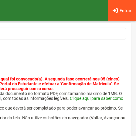
Entrar
 qual foi convocado(a). A segunda fase ocorrerá nos 05 (cinco)
 Portal do Estudante e efetuar a 'Confirmação de Matrícula'. Se
derá prosseguir com o curso.
ra cada documento no formato PDF, com tamanho máximo de 1MB. O
l, com todas as informações legíveis.
Clique aqui para saber como
ico que deverá ser completado para poder avançar ao próximo. Se
erior da tela. Não utilize os botões do navegador (Voltar, Avançar ou