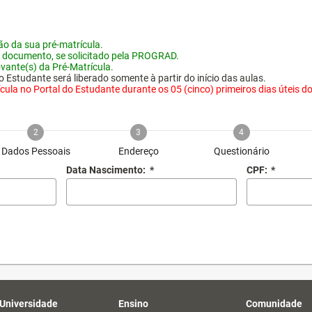
o da sua pré-matrícula.
 documento, se solicitado pela PROGRAD.
vante(s) da Pré-Matrícula.
 Estudante será liberado somente à partir do início das aulas.
ula no Portal do Estudante durante os 05 (cinco) primeiros dias úteis do i
2
3
4
Dados Pessoais
Endereço
Questionário
Data Nascimento:
*
CPF:
*
 Universidade
Ensino
Comunidade