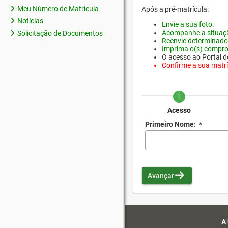
Meu Número de Matrícula
Após a pré-matrícula:
Notícias
Envie a sua foto.
Acompanhe a situaçã
Solicitação de Documentos
Reenvie determinado
Imprima o(s) compro
O acesso ao Portal do
Confirme a sua matríc
1
Acesso
Primeiro Nome:
*
Avançar
A