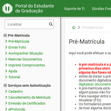
Portal do Estudante
Suporte de TI
Dúvidas Fre
de Graduação
Pré-Matrícula
Pré-Matrícula
Pré-Matrícula
Pré-Matrícula
Enviar Foto
Aqui você pode efetuar a s
Acompanhar Situação
Reenviar Documentos
A pré-matrícula é a 
Imprimir Comprovantes
primeiros dias úteis
Ajuda
alguma das fases nã
Antes de iniciar a 
Tutorial
documento digitaliza
digitalizar document
Serviços sem Autenticação
A pré-matrícula está
Cadastro
algum passo não for 
Para navegar entre os
Cancelamento de Matrícula
Atualizar (F5)).
Emissão de Certificados
Os formulários preen
Se tiver alguma dúvi
eProtocolo