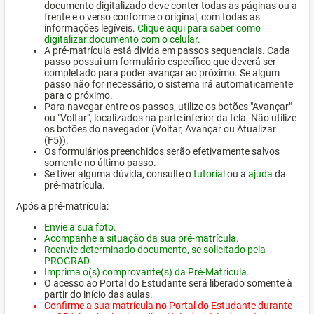
documento digitalizado deve conter todas as páginas ou a
frente e o verso conforme o original, com todas as
informações legíveis.
Clique aqui para saber como
digitalizar documento com o celular.
A pré-matrícula está divida em passos sequenciais. Cada
passo possui um formulário específico que deverá ser
completado para poder avançar ao próximo. Se algum
passo não for necessário, o sistema irá automaticamente
para o próximo.
Para navegar entre os passos, utilize os botões "Avançar"
ou "Voltar", localizados na parte inferior da tela. Não utilize
os botões do navegador (Voltar, Avançar ou Atualizar
(F5)).
Os formulários preenchidos serão efetivamente salvos
somente no último passo.
Se tiver alguma dúvida, consulte o
tutorial
ou a
ajuda
da
pré-matrícula.
Após a pré-matrícula:
Envie a sua foto.
Acompanhe a situação da sua pré-matrícula.
Reenvie determinado documento, se solicitado pela
PROGRAD.
Imprima o(s) comprovante(s) da Pré-Matrícula.
O acesso ao Portal do Estudante será liberado somente à
partir do início das aulas.
Confirme a sua matrícula no Portal do Estudante durante