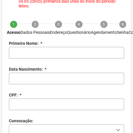
os 05 (cinco) primeiros dias úteis do início do período
letivo.
1
2
3
4
5
6
Acesso
Dados Pessoais
Endereço
Questionário
Agendamento
Senha
Co
Primeiro Nome:
*
Data Nascimento:
*
CPF:
*
Convocação: