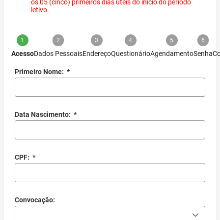
os 05 (cinco) primeiros dias úteis do início do período
letivo.
1
2
3
4
5
6
Acesso
Dados Pessoais
Endereço
Questionário
Agendamento
Senha
Co
Primeiro Nome:
*
Data Nascimento:
*
CPF:
*
Convocação: