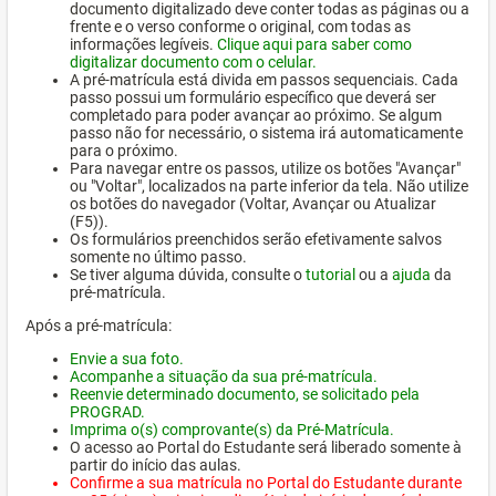
documento digitalizado deve conter todas as páginas ou a
frente e o verso conforme o original, com todas as
informações legíveis.
Clique aqui para saber como
digitalizar documento com o celular.
A pré-matrícula está divida em passos sequenciais. Cada
passo possui um formulário específico que deverá ser
completado para poder avançar ao próximo. Se algum
passo não for necessário, o sistema irá automaticamente
para o próximo.
Para navegar entre os passos, utilize os botões "Avançar"
ou "Voltar", localizados na parte inferior da tela. Não utilize
os botões do navegador (Voltar, Avançar ou Atualizar
(F5)).
Os formulários preenchidos serão efetivamente salvos
somente no último passo.
Se tiver alguma dúvida, consulte o
tutorial
ou a
ajuda
da
pré-matrícula.
Após a pré-matrícula:
Envie a sua foto.
Acompanhe a situação da sua pré-matrícula.
Reenvie determinado documento, se solicitado pela
PROGRAD.
Imprima o(s) comprovante(s) da Pré-Matrícula.
O acesso ao Portal do Estudante será liberado somente à
partir do início das aulas.
Confirme a sua matrícula no Portal do Estudante durante