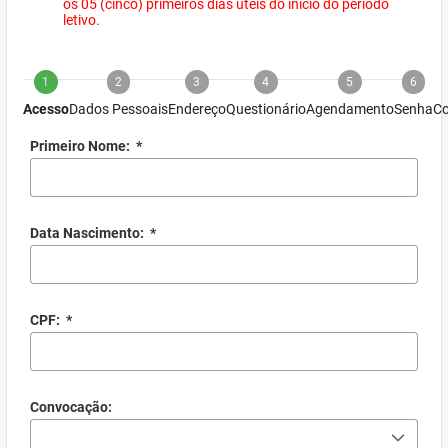
os 05 (cinco) primeiros dias úteis do início do período
letivo.
1
2
3
4
5
6
Acesso
Dados Pessoais
Endereço
Questionário
Agendamento
Senha
Co
Primeiro Nome:
*
Data Nascimento:
*
CPF:
*
Convocação: