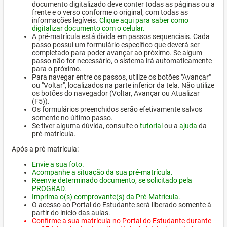
documento digitalizado deve conter todas as páginas ou a
frente e o verso conforme o original, com todas as
informações legíveis.
Clique aqui para saber como
digitalizar documento com o celular.
A pré-matrícula está divida em passos sequenciais. Cada
passo possui um formulário específico que deverá ser
completado para poder avançar ao próximo. Se algum
passo não for necessário, o sistema irá automaticamente
para o próximo.
Para navegar entre os passos, utilize os botões "Avançar"
ou "Voltar", localizados na parte inferior da tela. Não utilize
os botões do navegador (Voltar, Avançar ou Atualizar
(F5)).
Os formulários preenchidos serão efetivamente salvos
somente no último passo.
Se tiver alguma dúvida, consulte o
tutorial
ou a
ajuda
da
pré-matrícula.
Após a pré-matrícula:
Envie a sua foto.
Acompanhe a situação da sua pré-matrícula.
Reenvie determinado documento, se solicitado pela
PROGRAD.
Imprima o(s) comprovante(s) da Pré-Matrícula.
O acesso ao Portal do Estudante será liberado somente à
partir do início das aulas.
Confirme a sua matrícula no Portal do Estudante durante