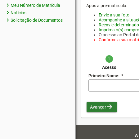
Meu Número de Matrícula
Após a pré-matrícula:
Notícias
Envie a sua foto.
Acompanhe a situaçã
Solicitação de Documentos
Reenvie determinado
Imprima o(s) compro
O acesso ao Portal do
Confirme a sua matríc
1
Acesso
Primeiro Nome:
*
Avançar
A