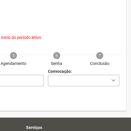
nício do período letivo.
5
6
7
Agendamento
Senha
Conclusão
Convocação:
Serviços