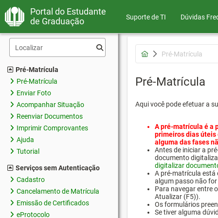
Portal do Estudante
Suporte de TI
Dúvidas Fre
de Graduação
Pré-Matrícula
Pré-Matrícula
Pré-Matrícula
Pré-Matrícula
Enviar Foto
Aqui você pode efetuar a s
Acompanhar Situação
Reenviar Documentos
A pré-matrícula é a 
Imprimir Comprovantes
primeiros dias úteis
Ajuda
alguma das fases nã
Antes de iniciar a 
Tutorial
documento digitaliza
digitalizar document
Serviços sem Autenticação
A pré-matrícula está
Cadastro
algum passo não for 
Para navegar entre os
Cancelamento de Matrícula
Atualizar (F5)).
Emissão de Certificados
Os formulários preen
Se tiver alguma dúvi
eProtocolo