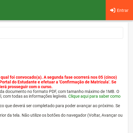
Entrar
 qual foi convocado(a). A segunda fase ocorrerá nos 05 (cinco)
 Portal do Estudante e efetuar a 'Confirmação de Matrícula'. Se
derá prosseguir com o curso.
ra cada documento no formato PDF, com tamanho máximo de 1MB. O
l, com todas as informações legíveis.
Clique aqui para saber como
ico que deverá ser completado para poder avançar ao próximo. Se
erior da tela. Não utilize os botões do navegador (Voltar, Avançar ou