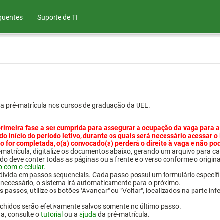
quentes
Suporte de TI
ua pré-matrícula nos cursos de graduação da UEL.
primeira fase a ser cumprida para assegurar a ocupação da vaga para a
 do início do período letivo, durante os quais será necessário acessar o
o for completada, o(a) convocado(a) perderá o direito à vaga e não po
pré-matrícula, digitalize os documentos abaixo, gerando um arquivo pa
do deve conter todas as páginas ou a frente e o verso conforme o origina
o com o celular.
 divida em passos sequenciais. Cada passo possui um formulário específ
necessário, o sistema irá automaticamente para o próximo.
 passos, utilize os botões "Avançar" ou "Voltar", localizados na parte inf
chidos serão efetivamente salvos somente no último passo.
da, consulte o
tutorial
ou a
ajuda
da pré-matrícula.