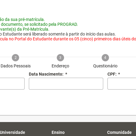
o da sua pré-matrícula.
 documento, se solicitado pela PROGRAD.
vante(s) da Pré-Matrícula.
 Estudante será liberado somente à partir do início das aulas.
ula no Portal do Estudante durante os 05 (cinco) primeiros dias úteis do i
2
3
4
Dados Pessoais
Endereço
Questionário
Data Nascimento:
*
CPF:
*
 Universidade
Ensino
Comunidade