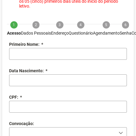
os 05 (cinco) primeiros dias úteis do início do período
letivo.
1
2
3
4
5
6
Acesso
Dados Pessoais
Endereço
Questionário
Agendamento
Senha
Co
Primeiro Nome:
*
Data Nascimento:
*
CPF:
*
Convocação: