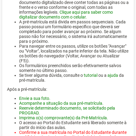
documento digitalizado deve conter todas as páginas ou a
frente e o verso conforme o original, com todas as
informações legíveis.
Clique aqui para saber como
digitalizar documento com o celular.
A pré-matrícula está divida em passos sequenciais. Cada
passo possui um formulário específico que deverá ser
completado para poder avançar ao próximo. Se algum
passo não for necessário, o sistema irá automaticamente
para o próximo.
Para navegar entre os passos, utilize os botões "Avançar"
ou "Voltar", localizados na parte inferior da tela. Não utilize
os botões do navegador (Voltar, Avançar ou Atualizar
(F5)).
Os formulários preenchidos serão efetivamente salvos
somente no último passo.
Se tiver alguma dúvida, consulte o
tutorial
ou a
ajuda
da
pré-matrícula.
Após a pré-matrícula:
Envie a sua foto.
Acompanhe a situação da sua pré-matrícula.
Reenvie determinado documento, se solicitado pela
PROGRAD.
Imprima o(s) comprovante(s) da Pré-Matrícula.
O acesso ao Portal do Estudante será liberado somente à
partir do início das aulas.
Confirme a sua matrícula no Portal do Estudante durante