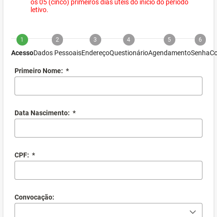
os 05 (cinco) primeiros dias úteis do início do período
letivo.
1
2
3
4
5
6
Acesso
Dados Pessoais
Endereço
Questionário
Agendamento
Senha
Co
Primeiro Nome:
*
Data Nascimento:
*
CPF:
*
Convocação: