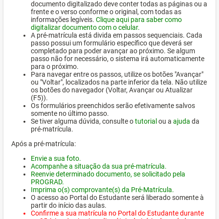
documento digitalizado deve conter todas as páginas ou a
frente e o verso conforme o original, com todas as
informações legíveis.
Clique aqui para saber como
digitalizar documento com o celular.
A pré-matrícula está divida em passos sequenciais. Cada
passo possui um formulário específico que deverá ser
completado para poder avançar ao próximo. Se algum
passo não for necessário, o sistema irá automaticamente
para o próximo.
Para navegar entre os passos, utilize os botões "Avançar"
ou "Voltar", localizados na parte inferior da tela. Não utilize
os botões do navegador (Voltar, Avançar ou Atualizar
(F5)).
Os formulários preenchidos serão efetivamente salvos
somente no último passo.
Se tiver alguma dúvida, consulte o
tutorial
ou a
ajuda
da
pré-matrícula.
Após a pré-matrícula:
Envie a sua foto.
Acompanhe a situação da sua pré-matrícula.
Reenvie determinado documento, se solicitado pela
PROGRAD.
Imprima o(s) comprovante(s) da Pré-Matrícula.
O acesso ao Portal do Estudante será liberado somente à
partir do início das aulas.
Confirme a sua matrícula no Portal do Estudante durante