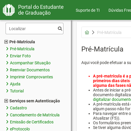
Portal do Estudante
Suporte de TI
Dúvidas Fre
de Graduação
Pré-Matrícula
Pré-Matrícula
Pré-Matrícula
Pré-Matrícula
Enviar Foto
Aqui você pode efetuar a s
Acompanhar Situação
Reenviar Documentos
A pré-matrícula é a 
Imprimir Comprovantes
primeiros dias úteis
Ajuda
alguma das fases nã
Antes de iniciar a 
Tutorial
documento digitaliza
digitalizar document
Serviços sem Autenticação
A pré-matrícula está
Cadastro
algum passo não for 
Para navegar entre os
Cancelamento de Matrícula
Atualizar (F5)).
Emissão de Certificados
Os formulários preen
Se tiver alguma dúvi
eProtocolo