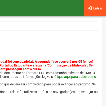
Entrar
 qual foi convocado(a). A segunda fase ocorrerá nos 05 (cinco)
 Portal do Estudante e efetuar a 'Confirmação de Matrícula'. Se
derá prosseguir com o curso.
ra cada documento no formato PDF, com tamanho máximo de 1MB. O
l, com todas as informações legíveis.
Clique aqui para saber como
ico que deverá ser completado para poder avançar ao próximo. Se
erior da tela. Não utilize os botões do navegador (Voltar, Avançar ou