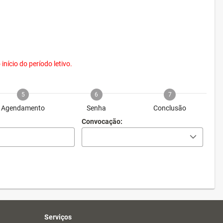
nício do período letivo.
5
6
7
Agendamento
Senha
Conclusão
Convocação:
Serviços