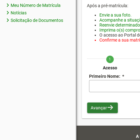
Meu Número de Matrícula
Após a pré-matrícula:
Notícias
Envie a sua foto.
Acompanhe a situaçã
Solicitação de Documentos
Reenvie determinado
Imprima o(s) compro
O acesso ao Portal do
Confirme a sua matríc
1
Acesso
Primeiro Nome:
*
Avançar
A