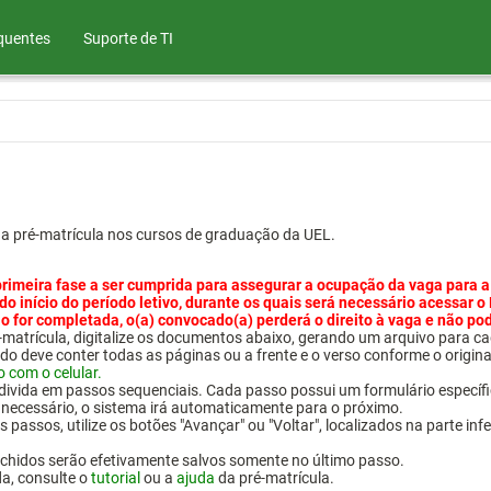
quentes
Suporte de TI
ua pré-matrícula nos cursos de graduação da UEL.
primeira fase a ser cumprida para assegurar a ocupação da vaga para a
 do início do período letivo, durante os quais será necessário acessar o
o for completada, o(a) convocado(a) perderá o direito à vaga e não po
pré-matrícula, digitalize os documentos abaixo, gerando um arquivo pa
do deve conter todas as páginas ou a frente e o verso conforme o origina
o com o celular.
 divida em passos sequenciais. Cada passo possui um formulário específ
necessário, o sistema irá automaticamente para o próximo.
 passos, utilize os botões "Avançar" ou "Voltar", localizados na parte inf
chidos serão efetivamente salvos somente no último passo.
da, consulte o
tutorial
ou a
ajuda
da pré-matrícula.