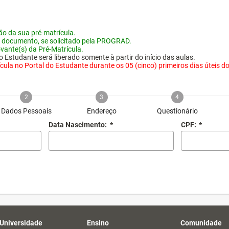
o da sua pré-matrícula.
 documento, se solicitado pela PROGRAD.
vante(s) da Pré-Matrícula.
 Estudante será liberado somente à partir do início das aulas.
ula no Portal do Estudante durante os 05 (cinco) primeiros dias úteis do i
2
3
4
Dados Pessoais
Endereço
Questionário
Data Nascimento:
*
CPF:
*
 Universidade
Ensino
Comunidade