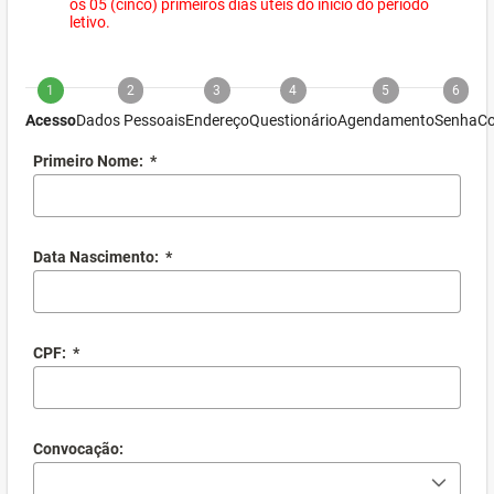
os 05 (cinco) primeiros dias úteis do início do período
letivo.
1
2
3
4
5
6
Acesso
Dados Pessoais
Endereço
Questionário
Agendamento
Senha
Co
Primeiro Nome:
*
Data Nascimento:
*
CPF:
*
Convocação: