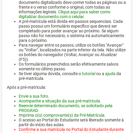
documento digitalizado deve conter todas as páginas ou a
frente e o verso conforme o original, com todas as
informações legíveis.
Clique aqui para saber como
digitalizar documento com o celular.
A pré-matrícula está divida em passos sequenciais. Cada
passo possui um formulário específico que deverá ser
completado para poder avançar ao próximo. Se algum
passo não for necessário, o sistema irá automaticamente
para o próximo.
Para navegar entre os passos, utilize os botões "Avançar"
ou "Voltar", localizados na parte inferior da tela. Não utilize
os botões do navegador (Voltar, Avançar ou Atualizar
(F5)).
Os formulários preenchidos serão efetivamente salvos
somente no último passo.
Se tiver alguma dúvida, consulte o
tutorial
ou a
ajuda
da
pré-matrícula.
Após a pré-matrícula:
Envie a sua foto.
Acompanhe a situação da sua pré-matrícula.
Reenvie determinado documento, se solicitado pela
PROGRAD.
Imprima o(s) comprovante(s) da Pré-Matrícula.
O acesso ao Portal do Estudante será liberado somente à
partir do início das aulas.
Confirme a sua matrícula no Portal do Estudante durante