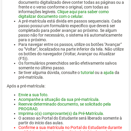
documento digitalizado deve conter todas as páginas ou a
frente e o verso conforme o original, com todas as
informações legíveis.
Clique aqui para saber como
digitalizar documento com o celular.
A pré-matrícula está divida em passos sequenciais. Cada
passo possui um formulário específico que deverá ser
completado para poder avançar ao próximo. Se algum
passo não for necessário, o sistema irá automaticamente
para o próximo.
Para navegar entre os passos, utilize os botões "Avançar"
ou "Voltar", localizados na parte inferior da tela. Não utilize
os botões do navegador (Voltar, Avançar ou Atualizar
(F5)).
Os formulários preenchidos serão efetivamente salvos
somente no último passo.
Se tiver alguma dúvida, consulte o
tutorial
ou a
ajuda
da
pré-matrícula.
Após a pré-matrícula:
Envie a sua foto.
Acompanhe a situação da sua pré-matrícula.
Reenvie determinado documento, se solicitado pela
PROGRAD.
Imprima o(s) comprovante(s) da Pré-Matrícula.
O acesso ao Portal do Estudante será liberado somente à
partir do início das aulas.
Confirme a sua matrícula no Portal do Estudante durante