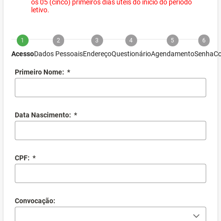
os 05 (cinco) primeiros dias úteis do início do período
letivo.
1
2
3
4
5
6
Acesso
Dados Pessoais
Endereço
Questionário
Agendamento
Senha
Co
Primeiro Nome:
*
Data Nascimento:
*
CPF:
*
Convocação: