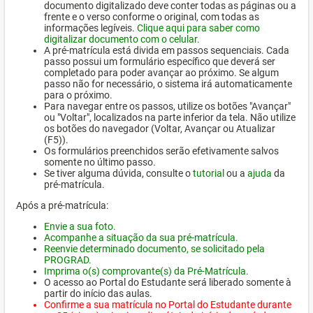
documento digitalizado deve conter todas as páginas ou a
frente e o verso conforme o original, com todas as
informações legíveis.
Clique aqui para saber como
digitalizar documento com o celular.
A pré-matrícula está divida em passos sequenciais. Cada
passo possui um formulário específico que deverá ser
completado para poder avançar ao próximo. Se algum
passo não for necessário, o sistema irá automaticamente
para o próximo.
Para navegar entre os passos, utilize os botões "Avançar"
ou "Voltar", localizados na parte inferior da tela. Não utilize
os botões do navegador (Voltar, Avançar ou Atualizar
(F5)).
Os formulários preenchidos serão efetivamente salvos
somente no último passo.
Se tiver alguma dúvida, consulte o
tutorial
ou a
ajuda
da
pré-matrícula.
Após a pré-matrícula:
Envie a sua foto.
Acompanhe a situação da sua pré-matrícula.
Reenvie determinado documento, se solicitado pela
PROGRAD.
Imprima o(s) comprovante(s) da Pré-Matrícula.
O acesso ao Portal do Estudante será liberado somente à
partir do início das aulas.
Confirme a sua matrícula no Portal do Estudante durante