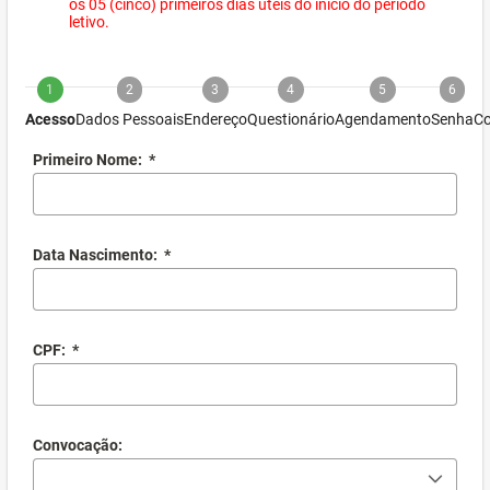
os 05 (cinco) primeiros dias úteis do início do período
letivo.
1
2
3
4
5
6
Acesso
Dados Pessoais
Endereço
Questionário
Agendamento
Senha
Co
Primeiro Nome:
*
Data Nascimento:
*
CPF:
*
Convocação: