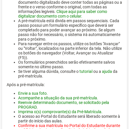
documento digitalizado deve conter todas as páginas ou a
frente e o verso conforme o original, com todas as
informações legíveis.
Clique aqui para saber como
digitalizar documento com o celular.
A pré-matrícula está divida em passos sequenciais. Cada
passo possui um formulário específico que deverá ser
completado para poder avançar ao próximo. Se algum
passo não for necessário, o sistema irá automaticamente
para o próximo.
Para navegar entre os passos, utilize os botões "Avançar"
ou "Voltar", localizados na parte inferior da tela. Não utilize
os botões do navegador (Voltar, Avançar ou Atualizar
(F5)).
Os formulários preenchidos serão efetivamente salvos
somente no último passo.
Se tiver alguma dúvida, consulte o
tutorial
ou a
ajuda
da
pré-matrícula.
Após a pré-matrícula:
Envie a sua foto.
Acompanhe a situação da sua pré-matrícula.
Reenvie determinado documento, se solicitado pela
PROGRAD.
Imprima o(s) comprovante(s) da Pré-Matrícula.
O acesso ao Portal do Estudante será liberado somente à
partir do início das aulas.
Confirme a sua matrícula no Portal do Estudante durante