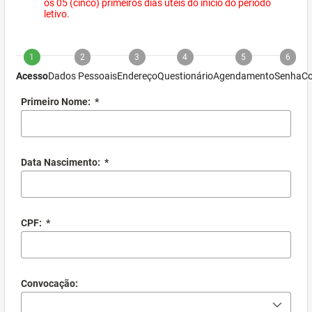
os 05 (cinco) primeiros dias úteis do início do período
letivo.
1
2
3
4
5
6
Acesso
Dados Pessoais
Endereço
Questionário
Agendamento
Senha
Co
Primeiro Nome:
*
Data Nascimento:
*
CPF:
*
Convocação: