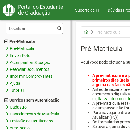
Portal do Estudante
Suporte de TI
Dúvidas Fre
de Graduação
Pré-Matrícula
Pré-Matrícula
Pré-Matrícula
Pré-Matrícula
Enviar Foto
Aqui você pode efetuar a s
Acompanhar Situação
Reenviar Documentos
A pré-matrícula é a 
Imprimir Comprovantes
primeiros dias úteis
Ajuda
alguma das fases nã
Antes de iniciar a 
Tutorial
documento digitaliza
digitalizar document
Serviços sem Autenticação
A pré-matrícula está
Cadastro
algum passo não for 
Para navegar entre os
Cancelamento de Matrícula
Atualizar (F5)).
Emissão de Certificados
Os formulários preen
Se tiver alguma dúvi
eProtocolo