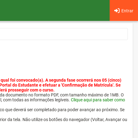
Entrar
 qual foi convocado(a). A segunda fase ocorrerá nos 05 (cinco)
 Portal do Estudante e efetuar a 'Confirmação de Matrícula'. Se
derá prosseguir com o curso.
ra cada documento no formato PDF, com tamanho máximo de 1MB. O
l, com todas as informações legíveis.
Clique aqui para saber como
ico que deverá ser completado para poder avançar ao próximo. Se
erior da tela. Não utilize os botões do navegador (Voltar, Avançar ou