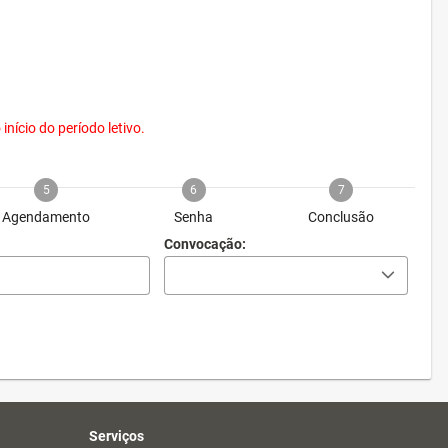
nício do período letivo.
5
6
7
Agendamento
Senha
Conclusão
Convocação:
Serviços