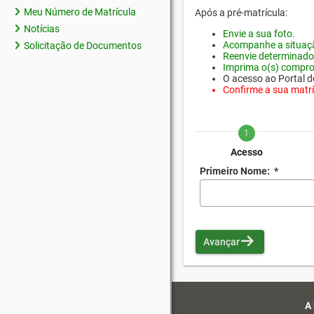
Meu Número de Matrícula
Após a pré-matrícula:
Notícias
Envie a sua foto.
Acompanhe a situaçã
Solicitação de Documentos
Reenvie determinado
Imprima o(s) compro
O acesso ao Portal do
Confirme a sua matríc
1
Acesso
Primeiro Nome:
*
Avançar
A