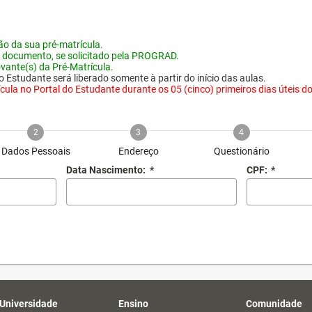
o da sua pré-matrícula.
 documento, se solicitado pela PROGRAD.
vante(s) da Pré-Matrícula.
 Estudante será liberado somente à partir do início das aulas.
ula no Portal do Estudante durante os 05 (cinco) primeiros dias úteis do i
2
3
4
Dados Pessoais
Endereço
Questionário
Data Nascimento:
*
CPF:
*
 Universidade
Ensino
Comunidade