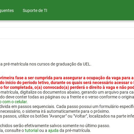
quentes
Suporte de TI
ua pré-matrícula nos cursos de graduação da UEL.
primeira fase a ser cumprida para assegurar a ocupação da vaga para a
 do início do período letivo, durante os quais será necessário acessar o
o for completada, o(a) convocado(a) perderá o direito à vaga e não po
pré-matrícula, digitalize os documentos abaixo, gerando um arquivo pa
do deve conter todas as páginas ou a frente e o verso conforme o origina
o com o celular.
 divida em passos sequenciais. Cada passo possui um formulário específ
necessário, o sistema irá automaticamente para o próximo.
 passos, utilize os botões "Avançar" ou "Voltar", localizados na parte inf
chidos serão efetivamente salvos somente no último passo.
da, consulte o
tutorial
ou a
ajuda
da pré-matrícula.