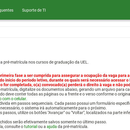
quentes
Suporte de TI
ua pré-matrícula nos cursos de graduação da UEL.
primeira fase a ser cumprida para assegurar a ocupação da vaga para a
 do início do período letivo, durante os quais será necessário acessar o
o for completada, o(a) convocado(a) perderá o direito à vaga e não po
pré-matrícula, digitalize os documentos abaixo, gerando um arquivo pa
do deve conter todas as páginas ou a frente e o verso conforme o origina
o com o celular.
 divida em passos sequenciais. Cada passo possui um formulário específ
necessário, o sistema irá automaticamente para o próximo.
 passos, utilize os botões "Avançar" ou "Voltar", localizados na parte inf
chidos serão efetivamente salvos somente no último passo.
da, consulte o
tutorial
ou a
ajuda
da pré-matrícula.