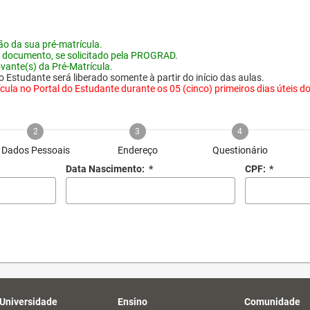
o da sua pré-matrícula.
 documento, se solicitado pela PROGRAD.
vante(s) da Pré-Matrícula.
 Estudante será liberado somente à partir do início das aulas.
ula no Portal do Estudante durante os 05 (cinco) primeiros dias úteis do i
2
3
4
Dados Pessoais
Endereço
Questionário
Data Nascimento:
*
CPF:
*
 Universidade
Ensino
Comunidade