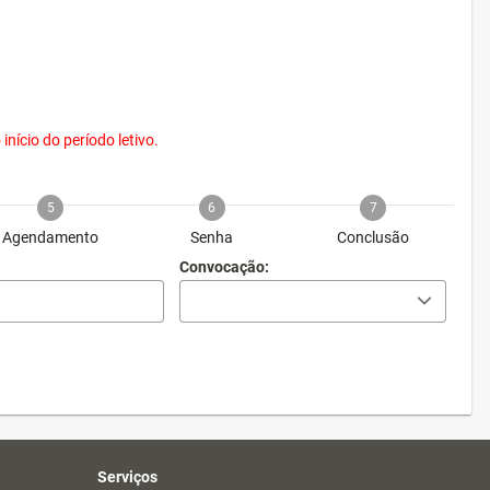
nício do período letivo.
5
6
7
Agendamento
Senha
Conclusão
Convocação:
Serviços