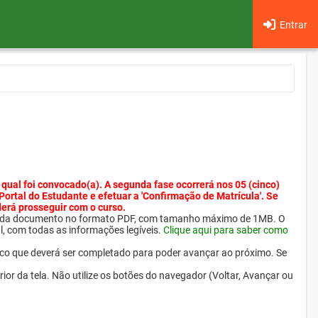
Entrar
 qual foi convocado(a). A segunda fase ocorrerá nos 05 (cinco)
 Portal do Estudante e efetuar a 'Confirmação de Matrícula'. Se
derá prosseguir com o curso.
ra cada documento no formato PDF, com tamanho máximo de 1MB. O
l, com todas as informações legíveis.
Clique aqui para saber como
ico que deverá ser completado para poder avançar ao próximo. Se
erior da tela. Não utilize os botões do navegador (Voltar, Avançar ou