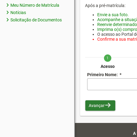
Meu Número de Matrícula
Após a pré-matrícula:
Notícias
Envie a sua foto.
Acompanhe a situaçã
Solicitação de Documentos
Reenvie determinado
Imprima o(s) compro
O acesso ao Portal do
Confirme a sua matríc
1
Acesso
Primeiro Nome:
*
Avançar
A