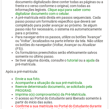
documento digitalizado deve conter todas as páginas ou a
frente e o verso conforme o original, com todas as
informações legíveis.
Clique aqui para saber como
digitalizar documento com o celular.
A pré-matrícula está divida em passos sequenciais. Cada
passo possui um formulário específico que deverá ser
completado para poder avançar ao próximo. Se algum
passo não for necessário, o sistema irá automaticamente
para o próximo.
Para navegar entre os passos, utilize os botões "Avançar"
ou "Voltar", localizados na parte inferior da tela. Não utilize
os botões do navegador (Voltar, Avançar ou Atualizar
(F5)).
Os formulários preenchidos serão efetivamente salvos
somente no último passo.
Se tiver alguma dúvida, consulte o
tutorial
ou a
ajuda
da
pré-matrícula.
Após a pré-matrícula:
Envie a sua foto.
Acompanhe a situação da sua pré-matrícula.
Reenvie determinado documento, se solicitado pela
PROGRAD.
Imprima o(s) comprovante(s) da Pré-Matrícula.
O acesso ao Portal do Estudante será liberado somente à
partir do início das aulas.
Confirme a sua matrícula no Portal do Estudante durante