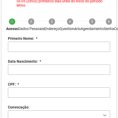
os 05 (cinco) primeiros dias úteis do início do período
letivo.
1
2
3
4
5
6
Acesso
Dados Pessoais
Endereço
Questionário
Agendamento
Senha
Co
Primeiro Nome:
*
Data Nascimento:
*
CPF:
*
Convocação: