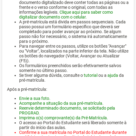
documento digitalizado deve conter todas as páginas ou a
frente e o verso conforme o original, com todas as
informações legíveis.
Clique aqui para saber como
digitalizar documento com o celular.
A pré-matrícula está divida em passos sequenciais. Cada
passo possui um formulário específico que deverá ser
completado para poder avançar ao próximo. Se algum
passo não for necessário, o sistema irá automaticamente
para o próximo.
Para navegar entre os passos, utilize os botões "Avançar"
ou "Voltar", localizados na parte inferior da tela. Não utilize
os botões do navegador (Voltar, Avançar ou Atualizar
(F5)).
Os formulários preenchidos serão efetivamente salvos
somente no último passo.
Se tiver alguma dúvida, consulte o
tutorial
ou a
ajuda
da
pré-matrícula.
Após a pré-matrícula:
Envie a sua foto.
Acompanhe a situação da sua pré-matrícula.
Reenvie determinado documento, se solicitado pela
PROGRAD.
Imprima o(s) comprovante(s) da Pré-Matrícula.
O acesso ao Portal do Estudante será liberado somente à
partir do início das aulas.
Confirme a sua matrícula no Portal do Estudante durante