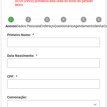
os 05 (cinco) primeiros dias úteis do início do período
letivo.
1
2
3
4
5
6
Acesso
Dados Pessoais
Endereço
Questionário
Agendamento
Senha
Co
Primeiro Nome:
*
Data Nascimento:
*
CPF:
*
Convocação: