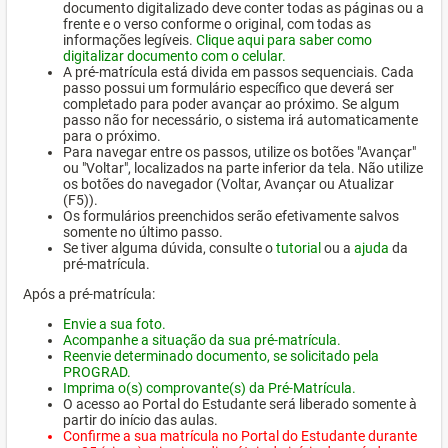
documento digitalizado deve conter todas as páginas ou a
frente e o verso conforme o original, com todas as
informações legíveis.
Clique aqui para saber como
digitalizar documento com o celular.
A pré-matrícula está divida em passos sequenciais. Cada
passo possui um formulário específico que deverá ser
completado para poder avançar ao próximo. Se algum
passo não for necessário, o sistema irá automaticamente
para o próximo.
Para navegar entre os passos, utilize os botões "Avançar"
ou "Voltar", localizados na parte inferior da tela. Não utilize
os botões do navegador (Voltar, Avançar ou Atualizar
(F5)).
Os formulários preenchidos serão efetivamente salvos
somente no último passo.
Se tiver alguma dúvida, consulte o
tutorial
ou a
ajuda
da
pré-matrícula.
Após a pré-matrícula:
Envie a sua foto.
Acompanhe a situação da sua pré-matrícula.
Reenvie determinado documento, se solicitado pela
PROGRAD.
Imprima o(s) comprovante(s) da Pré-Matrícula.
O acesso ao Portal do Estudante será liberado somente à
partir do início das aulas.
Confirme a sua matrícula no Portal do Estudante durante