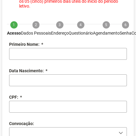
os 05 (cinco) primeiros dias úteis do início do período
letivo.
1
2
3
4
5
6
Acesso
Dados Pessoais
Endereço
Questionário
Agendamento
Senha
Co
Primeiro Nome:
*
Data Nascimento:
*
CPF:
*
Convocação: