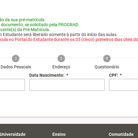
o da sua pré-matrícula.
 documento, se solicitado pela PROGRAD.
vante(s) da Pré-Matrícula.
 Estudante será liberado somente à partir do início das aulas.
ula no Portal do Estudante durante os 05 (cinco) primeiros dias úteis do i
2
3
4
Dados Pessoais
Endereço
Questionário
Data Nascimento:
*
CPF:
*
 Universidade
Ensino
Comunidade