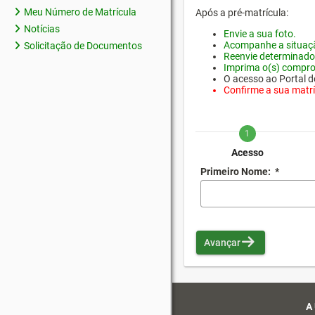
Meu Número de Matrícula
Após a pré-matrícula:
Notícias
Envie a sua foto.
Acompanhe a situaçã
Solicitação de Documentos
Reenvie determinado
Imprima o(s) compro
O acesso ao Portal do
Confirme a sua matríc
1
Acesso
Primeiro Nome:
*
Avançar
A