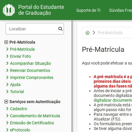
Portal do Estudante
Suporte de TI
Dúvidas Fre
de Graduação
Pré-Matrícula
Pré-Matrícula
Pré-Matrícula
Pré-Matrícula
Enviar Foto
Aqui você pode efetuar a s
Acompanhar Situação
Reenviar Documentos
A pré-matrícula é a 
Imprimir Comprovantes
primeiros dias úteis
Ajuda
alguma das fases nã
Antes de iniciar a 
Tutorial
documento digitaliza
digitalizar document
Serviços sem Autenticação
A pré-matrícula está
Cadastro
algum passo não for 
Para navegar entre os
Cancelamento de Matrícula
Atualizar (F5)).
Emissão de Certificados
Os formulários preen
Se tiver alguma dúvi
eProtocolo