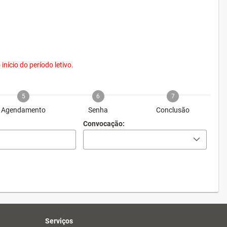
nício do período letivo.
5
6
7
Agendamento
Senha
Conclusão
Convocação:
Serviços