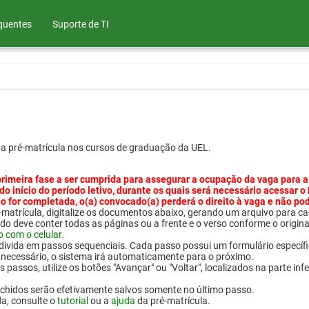
quentes
Suporte de TI
ua pré-matrícula nos cursos de graduação da UEL.
primeira fase a ser cumprida para assegurar a ocupação da vaga para a
 do início do período letivo, durante os quais será necessário acessar o
o for completada, o(a) convocado(a) perderá o direito à vaga e não po
pré-matrícula, digitalize os documentos abaixo, gerando um arquivo pa
do deve conter todas as páginas ou a frente e o verso conforme o origina
o com o celular.
 divida em passos sequenciais. Cada passo possui um formulário específ
necessário, o sistema irá automaticamente para o próximo.
 passos, utilize os botões "Avançar" ou "Voltar", localizados na parte inf
chidos serão efetivamente salvos somente no último passo.
da, consulte o
tutorial
ou a
ajuda
da pré-matrícula.