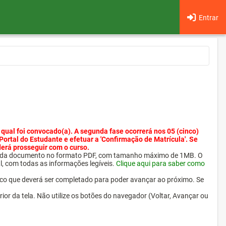
Entrar
 qual foi convocado(a). A segunda fase ocorrerá nos 05 (cinco)
 Portal do Estudante e efetuar a 'Confirmação de Matrícula'. Se
derá prosseguir com o curso.
ra cada documento no formato PDF, com tamanho máximo de 1MB. O
l, com todas as informações legíveis.
Clique aqui para saber como
ico que deverá ser completado para poder avançar ao próximo. Se
erior da tela. Não utilize os botões do navegador (Voltar, Avançar ou