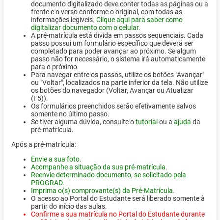
documento digitalizado deve conter todas as páginas ou a
frente e o verso conforme o original, com todas as
informações legíveis.
Clique aqui para saber como
digitalizar documento com o celular.
A pré-matrícula está divida em passos sequenciais. Cada
passo possui um formulário específico que deverá ser
completado para poder avançar ao próximo. Se algum
passo não for necessário, o sistema irá automaticamente
para o próximo.
Para navegar entre os passos, utilize os botões "Avançar"
ou "Voltar", localizados na parte inferior da tela. Não utilize
os botões do navegador (Voltar, Avançar ou Atualizar
(F5)).
Os formulários preenchidos serão efetivamente salvos
somente no último passo.
Se tiver alguma dúvida, consulte o
tutorial
ou a
ajuda
da
pré-matrícula.
Após a pré-matrícula:
Envie a sua foto.
Acompanhe a situação da sua pré-matrícula.
Reenvie determinado documento, se solicitado pela
PROGRAD.
Imprima o(s) comprovante(s) da Pré-Matrícula.
O acesso ao Portal do Estudante será liberado somente à
partir do início das aulas.
Confirme a sua matrícula no Portal do Estudante durante