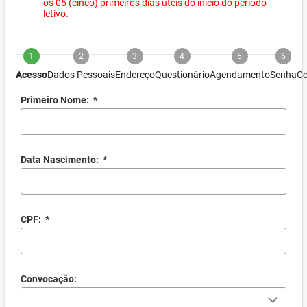
os 05 (cinco) primeiros dias úteis do início do período
letivo.
1
2
3
4
5
6
Acesso
Dados Pessoais
Endereço
Questionário
Agendamento
Senha
Co
Primeiro Nome:
*
Data Nascimento:
*
CPF:
*
Convocação: