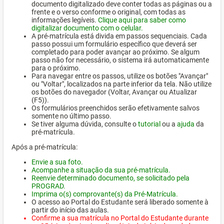
documento digitalizado deve conter todas as páginas ou a
frente e o verso conforme o original, com todas as
informações legíveis.
Clique aqui para saber como
digitalizar documento com o celular.
A pré-matrícula está divida em passos sequenciais. Cada
passo possui um formulário específico que deverá ser
completado para poder avançar ao próximo. Se algum
passo não for necessário, o sistema irá automaticamente
para o próximo.
Para navegar entre os passos, utilize os botões "Avançar"
ou "Voltar", localizados na parte inferior da tela. Não utilize
os botões do navegador (Voltar, Avançar ou Atualizar
(F5)).
Os formulários preenchidos serão efetivamente salvos
somente no último passo.
Se tiver alguma dúvida, consulte o
tutorial
ou a
ajuda
da
pré-matrícula.
Após a pré-matrícula:
Envie a sua foto.
Acompanhe a situação da sua pré-matrícula.
Reenvie determinado documento, se solicitado pela
PROGRAD.
Imprima o(s) comprovante(s) da Pré-Matrícula.
O acesso ao Portal do Estudante será liberado somente à
partir do início das aulas.
Confirme a sua matrícula no Portal do Estudante durante