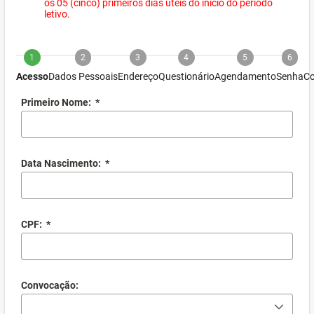
os 05 (cinco) primeiros dias úteis do início do período
letivo.
1
2
3
4
5
6
Acesso
Dados Pessoais
Endereço
Questionário
Agendamento
Senha
Co
Primeiro Nome:
*
Data Nascimento:
*
CPF:
*
Convocação: