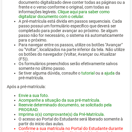
documento digitalizado deve conter todas as páginas ou a
frente e o verso conforme o original, com todas as
informações legíveis.
Clique aqui para saber como
digitalizar documento com o celular.
A pré-matrícula está divida em passos sequenciais. Cada
passo possui um formulário específico que deverá ser
completado para poder avançar ao próximo. Se algum
passo não for necessário, o sistema irá automaticamente
para o próximo.
Para navegar entre os passos, utilize os botões "Avançar"
ou "Voltar", localizados na parte inferior da tela. Não utilize
os botões do navegador (Voltar, Avançar ou Atualizar
(F5)).
Os formulários preenchidos serão efetivamente salvos
somente no último passo.
Se tiver alguma dúvida, consulte o
tutorial
ou a
ajuda
da
pré-matrícula.
Após a pré-matrícula:
Envie a sua foto.
Acompanhe a situação da sua pré-matrícula.
Reenvie determinado documento, se solicitado pela
PROGRAD.
Imprima o(s) comprovante(s) da Pré-Matrícula.
O acesso ao Portal do Estudante será liberado somente à
partir do início das aulas.
Confirme a sua matrícula no Portal do Estudante durante