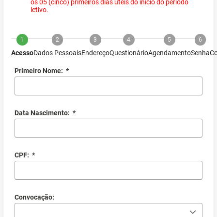
os 05 (cinco) primeiros dias úteis do início do período
letivo.
1
2
3
4
5
6
Acesso
Dados Pessoais
Endereço
Questionário
Agendamento
Senha
Co
Primeiro Nome:
*
Data Nascimento:
*
CPF:
*
Convocação: