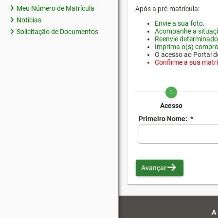
Meu Número de Matrícula
Após a pré-matrícula:
Notícias
Envie a sua foto.
Acompanhe a situaçã
Solicitação de Documentos
Reenvie determinado
Imprima o(s) compro
O acesso ao Portal do
Confirme a sua matríc
1
Acesso
Primeiro Nome:
*
Avançar
A