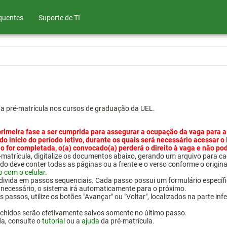
quentes
Suporte de TI
ua pré-matrícula nos cursos de graduação da UEL.
primeira fase a ser cumprida para assegurar a ocupação da vaga para a
 do início do período letivo, durante os quais será necessário acessar o
o for completada, o(a) convocado(a) perderá o direito à vaga e não po
pré-matrícula, digitalize os documentos abaixo, gerando um arquivo pa
do deve conter todas as páginas ou a frente e o verso conforme o origina
o com o celular.
 divida em passos sequenciais. Cada passo possui um formulário específ
necessário, o sistema irá automaticamente para o próximo.
 passos, utilize os botões "Avançar" ou "Voltar", localizados na parte inf
chidos serão efetivamente salvos somente no último passo.
da, consulte o
tutorial
ou a
ajuda
da pré-matrícula.