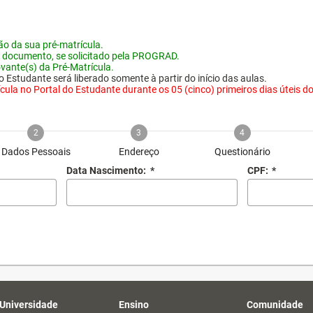
o da sua pré-matrícula.
 documento, se solicitado pela PROGRAD.
vante(s) da Pré-Matrícula.
 Estudante será liberado somente à partir do início das aulas.
ula no Portal do Estudante durante os 05 (cinco) primeiros dias úteis do i
2
3
4
Dados Pessoais
Endereço
Questionário
Data Nascimento:
*
CPF:
*
 Universidade
Ensino
Comunidade