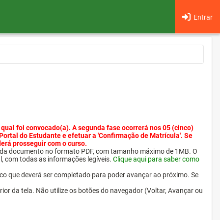
Entrar
 qual foi convocado(a). A segunda fase ocorrerá nos 05 (cinco)
 Portal do Estudante e efetuar a 'Confirmação de Matrícula'. Se
derá prosseguir com o curso.
ra cada documento no formato PDF, com tamanho máximo de 1MB. O
l, com todas as informações legíveis.
Clique aqui para saber como
ico que deverá ser completado para poder avançar ao próximo. Se
erior da tela. Não utilize os botões do navegador (Voltar, Avançar ou