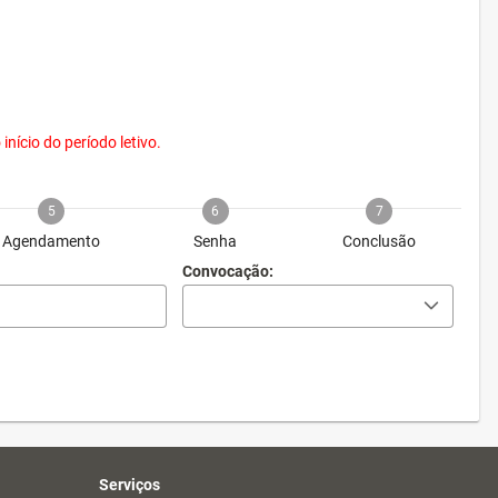
nício do período letivo.
5
6
7
Agendamento
Senha
Conclusão
Convocação:
Serviços