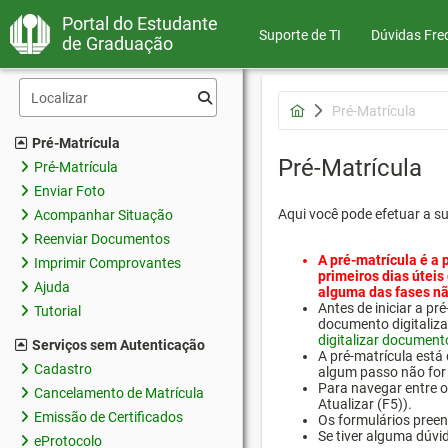
Portal do Estudante
Suporte de TI
Dúvidas Fre
de Graduação
Pré-Matrícula
Pré-Matrícula
Pré-Matrícula
Pré-Matrícula
Enviar Foto
Aqui você pode efetuar a s
Acompanhar Situação
Reenviar Documentos
A pré-matrícula é a 
Imprimir Comprovantes
primeiros dias úteis
Ajuda
alguma das fases nã
Antes de iniciar a 
Tutorial
documento digitaliza
digitalizar document
Serviços sem Autenticação
A pré-matrícula está
Cadastro
algum passo não for 
Para navegar entre os
Cancelamento de Matrícula
Atualizar (F5)).
Emissão de Certificados
Os formulários preen
Se tiver alguma dúvi
eProtocolo