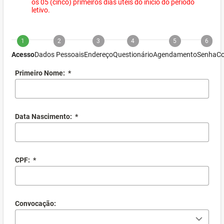
os 05 (cinco) primeiros dias úteis do início do período
letivo.
1
2
3
4
5
6
Acesso
Dados Pessoais
Endereço
Questionário
Agendamento
Senha
Co
Primeiro Nome:
*
Data Nascimento:
*
CPF:
*
Convocação: