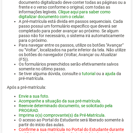
documento digitalizado deve conter todas as páginas ou a
frente e o verso conforme o original, com todas as
informações legíveis.
Clique aqui para saber como
digitalizar documento com o celular.
A pré-matrícula está divida em passos sequenciais. Cada
passo possui um formulário específico que deverá ser
completado para poder avançar ao próximo. Se algum
passo não for necessário, o sistema irá automaticamente
para o próximo.
Para navegar entre os passos, utilize os botões "Avançar"
ou "Voltar", localizados na parte inferior da tela. Não utilize
os botões do navegador (Voltar, Avançar ou Atualizar
(F5)).
Os formulários preenchidos serão efetivamente salvos
somente no último passo.
Se tiver alguma dúvida, consulte o
tutorial
ou a
ajuda
da
pré-matrícula.
Após a pré-matrícula:
Envie a sua foto.
Acompanhe a situação da sua pré-matrícula.
Reenvie determinado documento, se solicitado pela
PROGRAD.
Imprima o(s) comprovante(s) da Pré-Matrícula.
O acesso ao Portal do Estudante será liberado somente à
partir do início das aulas.
Confirme a sua matrícula no Portal do Estudante durante