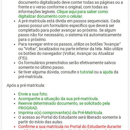
documento digitalizado deve conter todas as páginas ou a
frente e o verso conforme o original, com todas as
informações legíveis.
Clique aqui para saber como
digitalizar documento com o celular.
A pré-matrícula está divida em passos sequenciais. Cada
passo possui um formulário específico que deverá ser
completado para poder avançar ao próximo. Se algum
passo não for necessário, o sistema irá automaticamente
para o próximo.
Para navegar entre os passos, utilize os botões "Avançar"
ou "Voltar", localizados na parte inferior da tela. Não utilize
os botões do navegador (Voltar, Avançar ou Atualizar
(F5)).
Os formulários preenchidos serão efetivamente salvos
somente no último passo.
Se tiver alguma dúvida, consulte o
tutorial
ou a
ajuda
da
pré-matrícula.
Após a pré-matrícula:
Envie a sua foto.
Acompanhe a situação da sua pré-matrícula.
Reenvie determinado documento, se solicitado pela
PROGRAD.
Imprima o(s) comprovante(s) da Pré-Matrícula.
O acesso ao Portal do Estudante será liberado somente à
partir do início das aulas.
Confirme a sua matrícula no Portal do Estudante durante