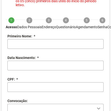
os 05 (cinco) primeiros dias úteis do início do período
letivo.
1
2
3
4
5
6
Acesso
Dados Pessoais
Endereço
Questionário
Agendamento
Senha
Co
Primeiro Nome:
*
Data Nascimento:
*
CPF:
*
Convocação: