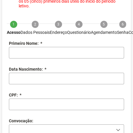
os 05 (cinco) primeiros dias úteis do início do período
letivo.
1
2
3
4
5
6
Acesso
Dados Pessoais
Endereço
Questionário
Agendamento
Senha
Co
Primeiro Nome:
*
Data Nascimento:
*
CPF:
*
Convocação: