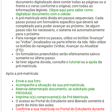
documento digitalizado deve conter todas as páginas ou a
frente e o verso conforme o original, com todas as
informações legíveis.
Clique aqui para saber como
digitalizar documento com o celular.
A pré-matrícula está divida em passos sequenciais. Cada
passo possui um formulário específico que deverá ser
completado para poder avançar ao próximo. Se algum
passo não for necessário, o sistema irá automaticamente
para o próximo.
Para navegar entre os passos, utilize os botões "Avançar"
ou "Voltar", localizados na parte inferior da tela. Não utilize
os botões do navegador (Voltar, Avançar ou Atualizar
(F5)).
Os formulários preenchidos serão efetivamente salvos
somente no último passo.
Se tiver alguma dúvida, consulte o
tutorial
ou a
ajuda
da
pré-matrícula.
Após a pré-matrícula:
Envie a sua foto.
Acompanhe a situação da sua pré-matrícula.
Reenvie determinado documento, se solicitado pela
PROGRAD.
Imprima o(s) comprovante(s) da Pré-Matrícula.
O acesso ao Portal do Estudante será liberado somente à
partir do início das aulas.
Confirme a sua matrícula no Portal do Estudante durante