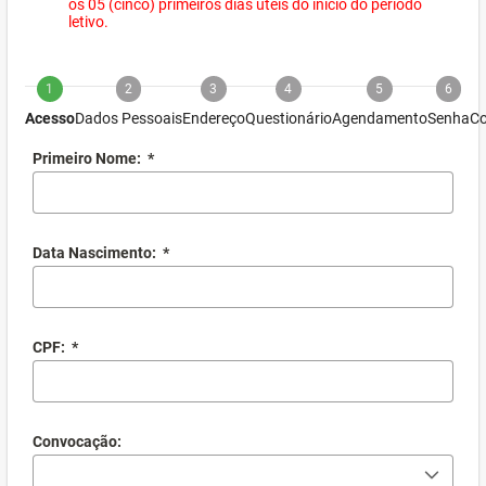
os 05 (cinco) primeiros dias úteis do início do período
letivo.
1
2
3
4
5
6
Acesso
Dados Pessoais
Endereço
Questionário
Agendamento
Senha
Co
Primeiro Nome:
*
Data Nascimento:
*
CPF:
*
Convocação: