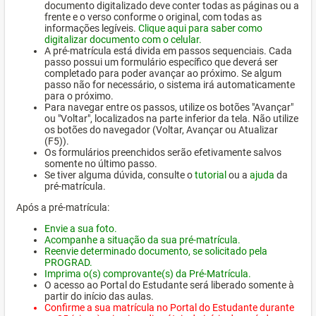
documento digitalizado deve conter todas as páginas ou a
frente e o verso conforme o original, com todas as
informações legíveis.
Clique aqui para saber como
digitalizar documento com o celular.
A pré-matrícula está divida em passos sequenciais. Cada
passo possui um formulário específico que deverá ser
completado para poder avançar ao próximo. Se algum
passo não for necessário, o sistema irá automaticamente
para o próximo.
Para navegar entre os passos, utilize os botões "Avançar"
ou "Voltar", localizados na parte inferior da tela. Não utilize
os botões do navegador (Voltar, Avançar ou Atualizar
(F5)).
Os formulários preenchidos serão efetivamente salvos
somente no último passo.
Se tiver alguma dúvida, consulte o
tutorial
ou a
ajuda
da
pré-matrícula.
Após a pré-matrícula:
Envie a sua foto.
Acompanhe a situação da sua pré-matrícula.
Reenvie determinado documento, se solicitado pela
PROGRAD.
Imprima o(s) comprovante(s) da Pré-Matrícula.
O acesso ao Portal do Estudante será liberado somente à
partir do início das aulas.
Confirme a sua matrícula no Portal do Estudante durante