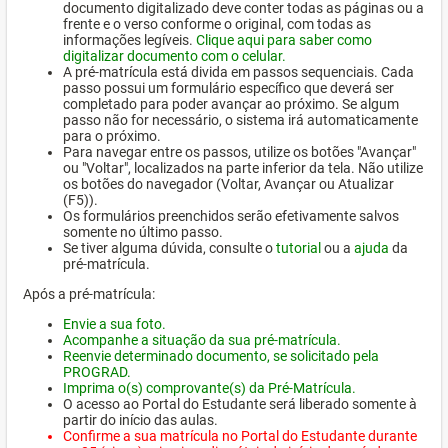
documento digitalizado deve conter todas as páginas ou a
frente e o verso conforme o original, com todas as
informações legíveis.
Clique aqui para saber como
digitalizar documento com o celular.
A pré-matrícula está divida em passos sequenciais. Cada
passo possui um formulário específico que deverá ser
completado para poder avançar ao próximo. Se algum
passo não for necessário, o sistema irá automaticamente
para o próximo.
Para navegar entre os passos, utilize os botões "Avançar"
ou "Voltar", localizados na parte inferior da tela. Não utilize
os botões do navegador (Voltar, Avançar ou Atualizar
(F5)).
Os formulários preenchidos serão efetivamente salvos
somente no último passo.
Se tiver alguma dúvida, consulte o
tutorial
ou a
ajuda
da
pré-matrícula.
Após a pré-matrícula:
Envie a sua foto.
Acompanhe a situação da sua pré-matrícula.
Reenvie determinado documento, se solicitado pela
PROGRAD.
Imprima o(s) comprovante(s) da Pré-Matrícula.
O acesso ao Portal do Estudante será liberado somente à
partir do início das aulas.
Confirme a sua matrícula no Portal do Estudante durante