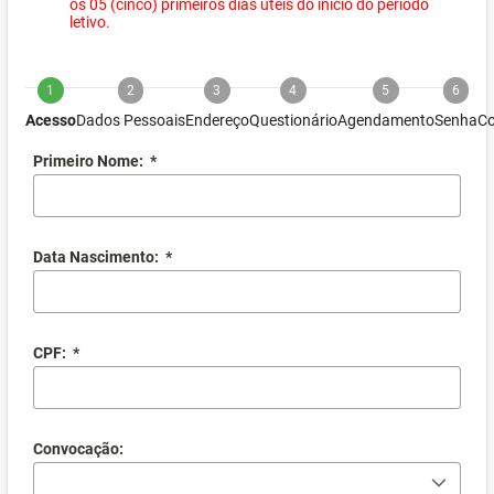
os 05 (cinco) primeiros dias úteis do início do período
letivo.
1
2
3
4
5
6
Acesso
Dados Pessoais
Endereço
Questionário
Agendamento
Senha
Co
Primeiro Nome:
*
Data Nascimento:
*
CPF:
*
Convocação: