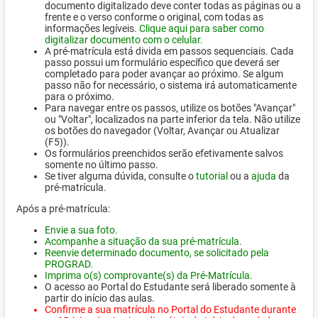
documento digitalizado deve conter todas as páginas ou a
frente e o verso conforme o original, com todas as
informações legíveis.
Clique aqui para saber como
digitalizar documento com o celular.
A pré-matrícula está divida em passos sequenciais. Cada
passo possui um formulário específico que deverá ser
completado para poder avançar ao próximo. Se algum
passo não for necessário, o sistema irá automaticamente
para o próximo.
Para navegar entre os passos, utilize os botões "Avançar"
ou "Voltar", localizados na parte inferior da tela. Não utilize
os botões do navegador (Voltar, Avançar ou Atualizar
(F5)).
Os formulários preenchidos serão efetivamente salvos
somente no último passo.
Se tiver alguma dúvida, consulte o
tutorial
ou a
ajuda
da
pré-matrícula.
Após a pré-matrícula:
Envie a sua foto.
Acompanhe a situação da sua pré-matrícula.
Reenvie determinado documento, se solicitado pela
PROGRAD.
Imprima o(s) comprovante(s) da Pré-Matrícula.
O acesso ao Portal do Estudante será liberado somente à
partir do início das aulas.
Confirme a sua matrícula no Portal do Estudante durante