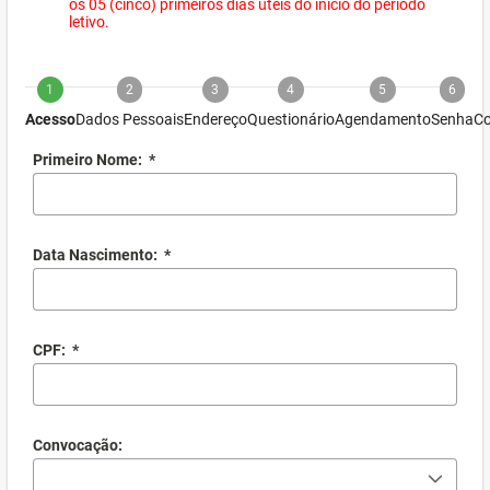
os 05 (cinco) primeiros dias úteis do início do período
letivo.
1
2
3
4
5
6
Acesso
Dados Pessoais
Endereço
Questionário
Agendamento
Senha
Co
Primeiro Nome:
*
Data Nascimento:
*
CPF:
*
Convocação: