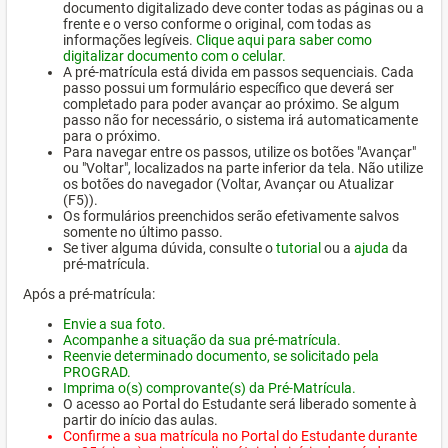
documento digitalizado deve conter todas as páginas ou a
frente e o verso conforme o original, com todas as
informações legíveis.
Clique aqui para saber como
digitalizar documento com o celular.
A pré-matrícula está divida em passos sequenciais. Cada
passo possui um formulário específico que deverá ser
completado para poder avançar ao próximo. Se algum
passo não for necessário, o sistema irá automaticamente
para o próximo.
Para navegar entre os passos, utilize os botões "Avançar"
ou "Voltar", localizados na parte inferior da tela. Não utilize
os botões do navegador (Voltar, Avançar ou Atualizar
(F5)).
Os formulários preenchidos serão efetivamente salvos
somente no último passo.
Se tiver alguma dúvida, consulte o
tutorial
ou a
ajuda
da
pré-matrícula.
Após a pré-matrícula:
Envie a sua foto.
Acompanhe a situação da sua pré-matrícula.
Reenvie determinado documento, se solicitado pela
PROGRAD.
Imprima o(s) comprovante(s) da Pré-Matrícula.
O acesso ao Portal do Estudante será liberado somente à
partir do início das aulas.
Confirme a sua matrícula no Portal do Estudante durante