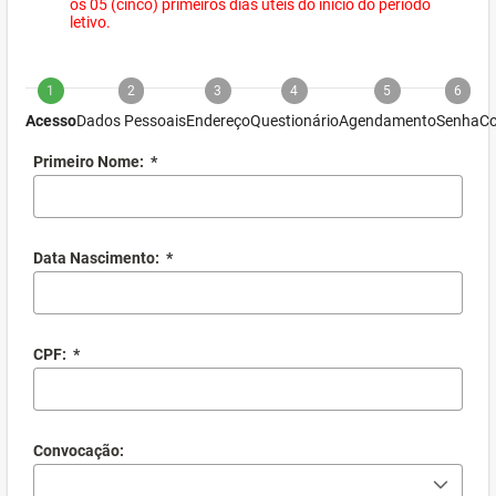
os 05 (cinco) primeiros dias úteis do início do período
letivo.
1
2
3
4
5
6
Acesso
Dados Pessoais
Endereço
Questionário
Agendamento
Senha
Co
Primeiro Nome:
*
Data Nascimento:
*
CPF:
*
Convocação: