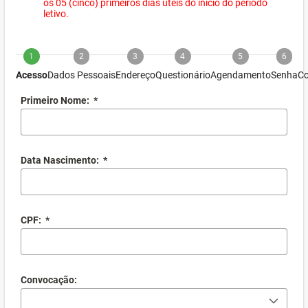
os 05 (cinco) primeiros dias úteis do início do período
letivo.
1
2
3
4
5
6
Acesso
Dados Pessoais
Endereço
Questionário
Agendamento
Senha
Co
Primeiro Nome:
*
Data Nascimento:
*
CPF:
*
Convocação: