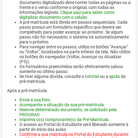
documento digitalizado deve conter todas as páginas ou a
frente e o verso conforme o original, com todas as
informações legíveis.
Clique aqui para saber como
digitalizar documento com o celular.
A pré-matrícula está divida em passos sequenciais. Cada
passo possui um formulário específico que deverá ser
completado para poder avançar ao próximo. Se algum
passo não for necessário, o sistema irá automaticamente
para o próximo.
Para navegar entre os passos, utilize os botões "Avançar"
ou "Voltar", localizados na parte inferior da tela. Não utilize
os botões do navegador (Voltar, Avançar ou Atualizar
(F5)).
Os formulários preenchidos serão efetivamente salvos
somente no último passo.
Se tiver alguma dúvida, consulte o
tutorial
ou a
ajuda
da
pré-matrícula.
Após a pré-matrícula:
Envie a sua foto.
Acompanhe a situação da sua pré-matrícula.
Reenvie determinado documento, se solicitado pela
PROGRAD.
Imprima o(s) comprovante(s) da Pré-Matrícula.
O acesso ao Portal do Estudante será liberado somente à
partir do início das aulas.
Confirme a sua matrícula no Portal do Estudante durante