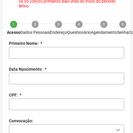
os 05 (cinco) primeiros dias úteis do início do período
letivo.
1
2
3
4
5
6
Acesso
Dados Pessoais
Endereço
Questionário
Agendamento
Senha
Co
Primeiro Nome:
*
Data Nascimento:
*
CPF:
*
Convocação: