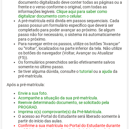
documento digitalizado deve conter todas as páginas ou a
frente e o verso conforme o original, com todas as
informações legíveis.
Clique aqui para saber como
digitalizar documento com o celular.
A pré-matrícula está divida em passos sequenciais. Cada
passo possui um formulário específico que deverá ser
completado para poder avançar ao próximo. Se algum
passo não for necessário, o sistema irá automaticamente
para o próximo.
Para navegar entre os passos, utilize os botões "Avançar"
ou "Voltar", localizados na parte inferior da tela. Não utilize
os botões do navegador (Voltar, Avançar ou Atualizar
(F5)).
Os formulários preenchidos serão efetivamente salvos
somente no último passo.
Se tiver alguma dúvida, consulte o
tutorial
ou a
ajuda
da
pré-matrícula.
Após a pré-matrícula:
Envie a sua foto.
Acompanhe a situação da sua pré-matrícula.
Reenvie determinado documento, se solicitado pela
PROGRAD.
Imprima o(s) comprovante(s) da Pré-Matrícula.
O acesso ao Portal do Estudante será liberado somente à
partir do início das aulas.
Confirme a sua matrícula no Portal do Estudante durante