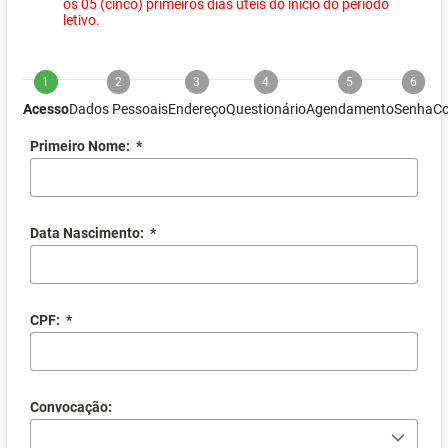
os 05 (cinco) primeiros dias úteis do início do período
letivo.
1
2
3
4
5
6
Acesso
Dados Pessoais
Endereço
Questionário
Agendamento
Senha
Co
Primeiro Nome:
*
Data Nascimento:
*
CPF:
*
Convocação: