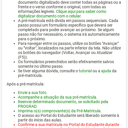
documento digitalizado deve conter todas as páginas ou a
frente e o verso conforme o original, com todas as
informações legíveis.
Clique aqui para saber como
digitalizar documento com o celular.
A pré-matrícula está divida em passos sequenciais. Cada
passo possui um formulário específico que deverá ser
completado para poder avançar ao próximo. Se algum
passo não for necessário, o sistema irá automaticamente
para o próximo.
Para navegar entre os passos, utilize os botões "Avançar"
ou "Voltar", localizados na parte inferior da tela. Não utilize
os botões do navegador (Voltar, Avançar ou Atualizar
(F5)).
Os formulários preenchidos serão efetivamente salvos
somente no último passo.
Se tiver alguma dúvida, consulte o
tutorial
ou a
ajuda
da
pré-matrícula.
Após a pré-matrícula:
Envie a sua foto.
Acompanhe a situação da sua pré-matrícula.
Reenvie determinado documento, se solicitado pela
PROGRAD.
Imprima o(s) comprovante(s) da Pré-Matrícula.
O acesso ao Portal do Estudante será liberado somente à
partir do início das aulas.
Confirme a sua matrícula no Portal do Estudante durante