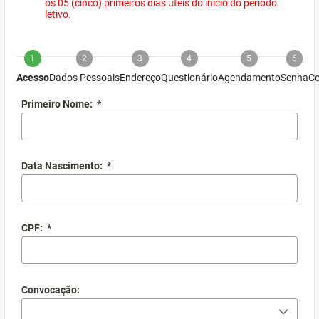
os 05 (cinco) primeiros dias úteis do início do período
letivo.
1
2
3
4
5
6
Acesso
Dados Pessoais
Endereço
Questionário
Agendamento
Senha
Co
Primeiro Nome:
*
Data Nascimento:
*
CPF:
*
Convocação: