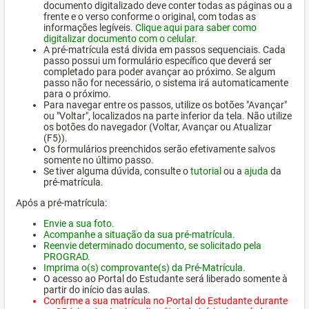
documento digitalizado deve conter todas as páginas ou a
frente e o verso conforme o original, com todas as
informações legíveis.
Clique aqui para saber como
digitalizar documento com o celular.
A pré-matrícula está divida em passos sequenciais. Cada
passo possui um formulário específico que deverá ser
completado para poder avançar ao próximo. Se algum
passo não for necessário, o sistema irá automaticamente
para o próximo.
Para navegar entre os passos, utilize os botões "Avançar"
ou "Voltar", localizados na parte inferior da tela. Não utilize
os botões do navegador (Voltar, Avançar ou Atualizar
(F5)).
Os formulários preenchidos serão efetivamente salvos
somente no último passo.
Se tiver alguma dúvida, consulte o
tutorial
ou a
ajuda
da
pré-matrícula.
Após a pré-matrícula:
Envie a sua foto.
Acompanhe a situação da sua pré-matrícula.
Reenvie determinado documento, se solicitado pela
PROGRAD.
Imprima o(s) comprovante(s) da Pré-Matrícula.
O acesso ao Portal do Estudante será liberado somente à
partir do início das aulas.
Confirme a sua matrícula no Portal do Estudante durante