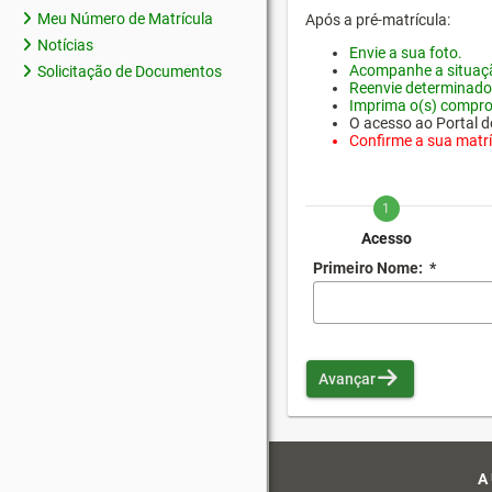
Meu Número de Matrícula
Após a pré-matrícula:
Notícias
Envie a sua foto.
Acompanhe a situaçã
Solicitação de Documentos
Reenvie determinado
Imprima o(s) compro
O acesso ao Portal do
Confirme a sua matríc
1
Acesso
Primeiro Nome:
*
Avançar
A