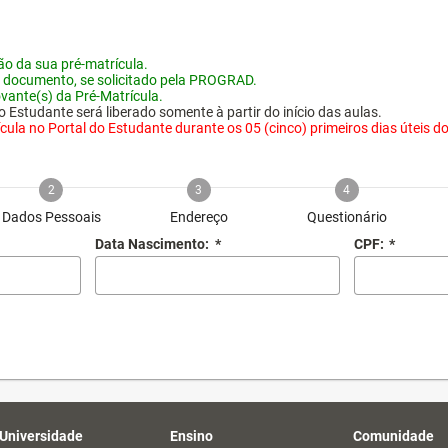
o da sua pré-matrícula.
 documento, se solicitado pela PROGRAD.
vante(s) da Pré-Matrícula.
 Estudante será liberado somente à partir do início das aulas.
ula no Portal do Estudante durante os 05 (cinco) primeiros dias úteis do i
2
3
4
Dados Pessoais
Endereço
Questionário
Data Nascimento:
*
CPF:
*
 Universidade
Ensino
Comunidade