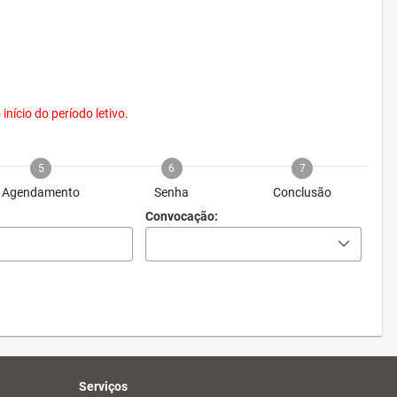
nício do período letivo.
5
6
7
Agendamento
Senha
Conclusão
Convocação:
Serviços