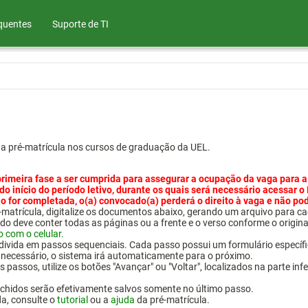
quentes
Suporte de TI
ua pré-matrícula nos cursos de graduação da UEL.
primeira fase a ser cumprida para assegurar a ocupação da vaga para a
 do início do período letivo, durante os quais será necessário acessar o
o for completada, o(a) convocado(a) perderá o direito à vaga e não po
pré-matrícula, digitalize os documentos abaixo, gerando um arquivo pa
do deve conter todas as páginas ou a frente e o verso conforme o origina
o com o celular.
 divida em passos sequenciais. Cada passo possui um formulário específ
necessário, o sistema irá automaticamente para o próximo.
 passos, utilize os botões "Avançar" ou "Voltar", localizados na parte inf
chidos serão efetivamente salvos somente no último passo.
da, consulte o
tutorial
ou a
ajuda
da pré-matrícula.