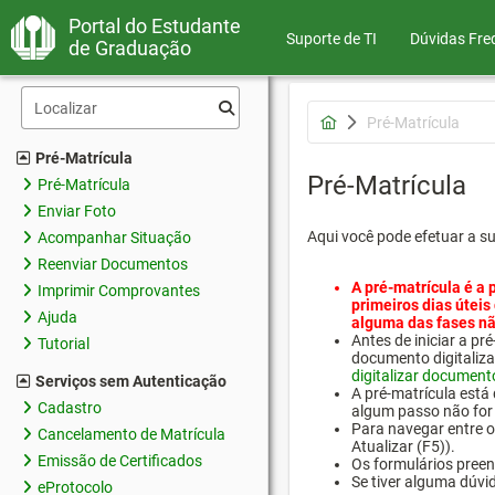
Portal do Estudante
Suporte de TI
Dúvidas Fre
de Graduação
Pré-Matrícula
Pré-Matrícula
Pré-Matrícula
Pré-Matrícula
Enviar Foto
Aqui você pode efetuar a s
Acompanhar Situação
Reenviar Documentos
A pré-matrícula é a 
Imprimir Comprovantes
primeiros dias úteis
Ajuda
alguma das fases nã
Antes de iniciar a 
Tutorial
documento digitaliza
digitalizar document
Serviços sem Autenticação
A pré-matrícula está
Cadastro
algum passo não for 
Para navegar entre os
Cancelamento de Matrícula
Atualizar (F5)).
Emissão de Certificados
Os formulários preen
Se tiver alguma dúvi
eProtocolo