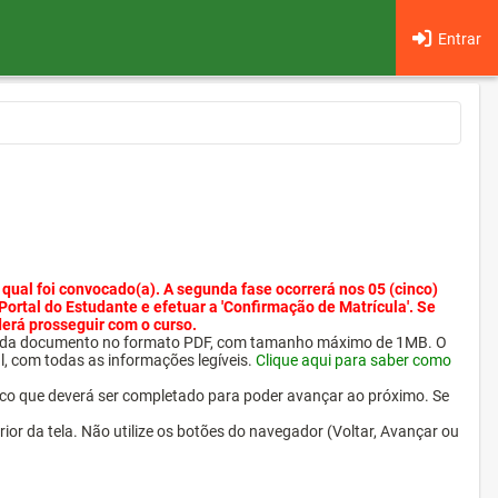
Entrar
 qual foi convocado(a). A segunda fase ocorrerá nos 05 (cinco)
 Portal do Estudante e efetuar a 'Confirmação de Matrícula'. Se
derá prosseguir com o curso.
ra cada documento no formato PDF, com tamanho máximo de 1MB. O
l, com todas as informações legíveis.
Clique aqui para saber como
ico que deverá ser completado para poder avançar ao próximo. Se
erior da tela. Não utilize os botões do navegador (Voltar, Avançar ou