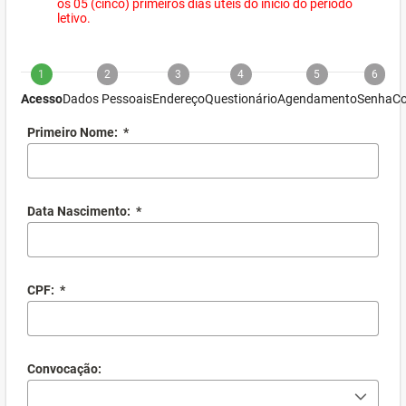
os 05 (cinco) primeiros dias úteis do início do período
letivo.
1
2
3
4
5
6
Acesso
Dados Pessoais
Endereço
Questionário
Agendamento
Senha
Co
Primeiro Nome:
*
Data Nascimento:
*
CPF:
*
Convocação: