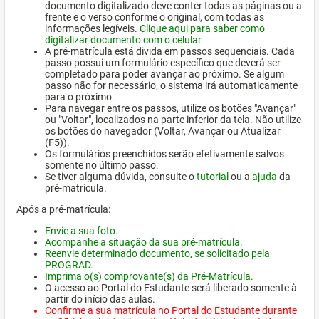
documento digitalizado deve conter todas as páginas ou a
frente e o verso conforme o original, com todas as
informações legíveis.
Clique aqui para saber como
digitalizar documento com o celular.
A pré-matrícula está divida em passos sequenciais. Cada
passo possui um formulário específico que deverá ser
completado para poder avançar ao próximo. Se algum
passo não for necessário, o sistema irá automaticamente
para o próximo.
Para navegar entre os passos, utilize os botões "Avançar"
ou "Voltar", localizados na parte inferior da tela. Não utilize
os botões do navegador (Voltar, Avançar ou Atualizar
(F5)).
Os formulários preenchidos serão efetivamente salvos
somente no último passo.
Se tiver alguma dúvida, consulte o
tutorial
ou a
ajuda
da
pré-matrícula.
Após a pré-matrícula:
Envie a sua foto.
Acompanhe a situação da sua pré-matrícula.
Reenvie determinado documento, se solicitado pela
PROGRAD.
Imprima o(s) comprovante(s) da Pré-Matrícula.
O acesso ao Portal do Estudante será liberado somente à
partir do início das aulas.
Confirme a sua matrícula no Portal do Estudante durante