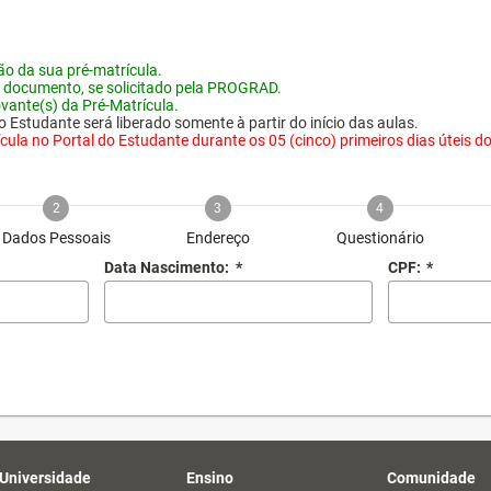
o da sua pré-matrícula.
 documento, se solicitado pela PROGRAD.
vante(s) da Pré-Matrícula.
 Estudante será liberado somente à partir do início das aulas.
ula no Portal do Estudante durante os 05 (cinco) primeiros dias úteis do i
2
3
4
Dados Pessoais
Endereço
Questionário
Data Nascimento:
*
CPF:
*
 Universidade
Ensino
Comunidade