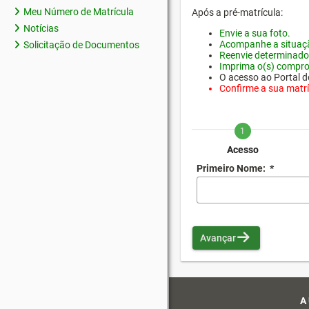
Meu Número de Matrícula
Após a pré-matrícula:
Notícias
Envie a sua foto.
Acompanhe a situaçã
Solicitação de Documentos
Reenvie determinado
Imprima o(s) compro
O acesso ao Portal do
Confirme a sua matríc
1
Acesso
Primeiro Nome:
*
Avançar
A