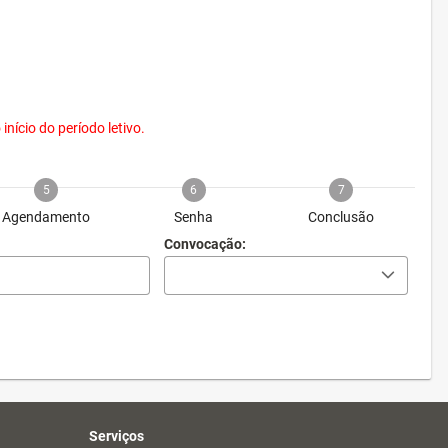
nício do período letivo.
5
6
7
Agendamento
Senha
Conclusão
Convocação:
Serviços