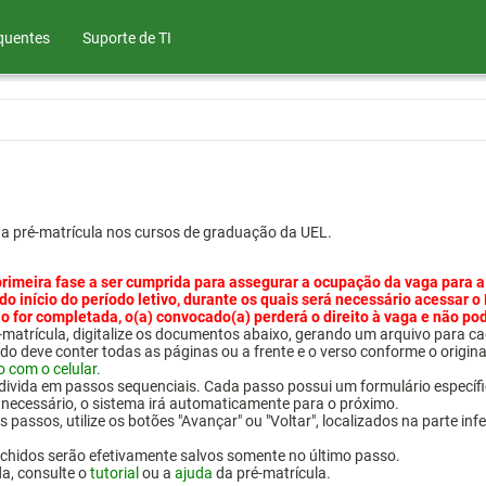
quentes
Suporte de TI
ua pré-matrícula nos cursos de graduação da UEL.
primeira fase a ser cumprida para assegurar a ocupação da vaga para a
 do início do período letivo, durante os quais será necessário acessar o
o for completada, o(a) convocado(a) perderá o direito à vaga e não po
pré-matrícula, digitalize os documentos abaixo, gerando um arquivo pa
do deve conter todas as páginas ou a frente e o verso conforme o origina
o com o celular.
 divida em passos sequenciais. Cada passo possui um formulário específ
necessário, o sistema irá automaticamente para o próximo.
 passos, utilize os botões "Avançar" ou "Voltar", localizados na parte inf
chidos serão efetivamente salvos somente no último passo.
da, consulte o
tutorial
ou a
ajuda
da pré-matrícula.