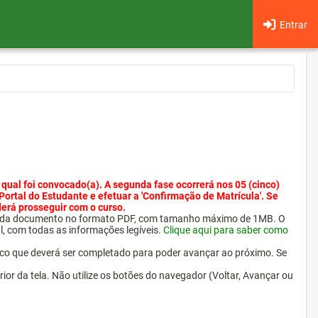
Entrar
 qual foi convocado(a). A segunda fase ocorrerá nos 05 (cinco)
 Portal do Estudante e efetuar a 'Confirmação de Matrícula'. Se
derá prosseguir com o curso.
ra cada documento no formato PDF, com tamanho máximo de 1MB. O
l, com todas as informações legíveis.
Clique aqui para saber como
ico que deverá ser completado para poder avançar ao próximo. Se
erior da tela. Não utilize os botões do navegador (Voltar, Avançar ou