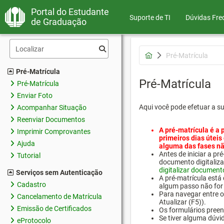
Portal do Estudante
Suporte de TI
Dúvidas Fre
de Graduação
Pré-Matrícula
Pré-Matrícula
Pré-Matrícula
Pré-Matrícula
Enviar Foto
Aqui você pode efetuar a s
Acompanhar Situação
Reenviar Documentos
A pré-matrícula é a 
Imprimir Comprovantes
primeiros dias úteis
Ajuda
alguma das fases nã
Antes de iniciar a 
Tutorial
documento digitaliza
digitalizar document
Serviços sem Autenticação
A pré-matrícula está
Cadastro
algum passo não for 
Para navegar entre os
Cancelamento de Matrícula
Atualizar (F5)).
Emissão de Certificados
Os formulários preen
Se tiver alguma dúvi
eProtocolo