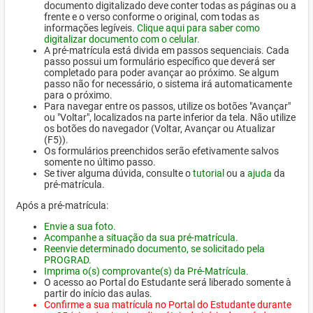
documento digitalizado deve conter todas as páginas ou a
frente e o verso conforme o original, com todas as
informações legíveis.
Clique aqui para saber como
digitalizar documento com o celular.
A pré-matrícula está divida em passos sequenciais. Cada
passo possui um formulário específico que deverá ser
completado para poder avançar ao próximo. Se algum
passo não for necessário, o sistema irá automaticamente
para o próximo.
Para navegar entre os passos, utilize os botões "Avançar"
ou "Voltar", localizados na parte inferior da tela. Não utilize
os botões do navegador (Voltar, Avançar ou Atualizar
(F5)).
Os formulários preenchidos serão efetivamente salvos
somente no último passo.
Se tiver alguma dúvida, consulte o
tutorial
ou a
ajuda
da
pré-matrícula.
Após a pré-matrícula:
Envie a sua foto.
Acompanhe a situação da sua pré-matrícula.
Reenvie determinado documento, se solicitado pela
PROGRAD.
Imprima o(s) comprovante(s) da Pré-Matrícula.
O acesso ao Portal do Estudante será liberado somente à
partir do início das aulas.
Confirme a sua matrícula no Portal do Estudante durante