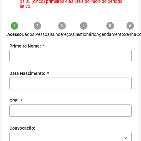
os 05 (cinco) primeiros dias úteis do início do período
letivo.
1
2
3
4
5
6
Acesso
Dados Pessoais
Endereço
Questionário
Agendamento
Senha
Co
Primeiro Nome:
*
Data Nascimento:
*
CPF:
*
Convocação: