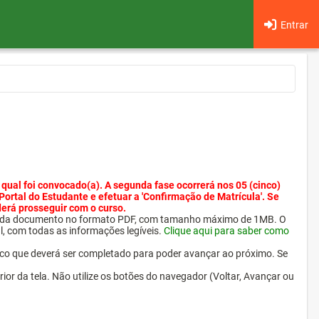
Entrar
 qual foi convocado(a). A segunda fase ocorrerá nos 05 (cinco)
 Portal do Estudante e efetuar a 'Confirmação de Matrícula'. Se
derá prosseguir com o curso.
ra cada documento no formato PDF, com tamanho máximo de 1MB. O
l, com todas as informações legíveis.
Clique aqui para saber como
ico que deverá ser completado para poder avançar ao próximo. Se
erior da tela. Não utilize os botões do navegador (Voltar, Avançar ou