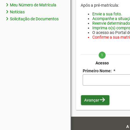
Meu Número de Matrícula
Após a pré-matrícula:
Notícias
Envie a sua foto.
Acompanhe a situaçã
Solicitação de Documentos
Reenvie determinado
Imprima o(s) compro
O acesso ao Portal do
Confirme a sua matríc
1
Acesso
Primeiro Nome:
*
Avançar
A