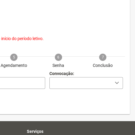
nício do período letivo.
5
6
7
Agendamento
Senha
Conclusão
Convocação:
Serviços