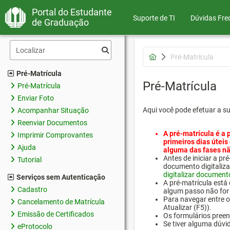
Portal do Estudante
Suporte de TI
Dúvidas Fre
de Graduação
Pré-Matrícula
Pré-Matrícula
Pré-Matrícula
Pré-Matrícula
Enviar Foto
Aqui você pode efetuar a s
Acompanhar Situação
Reenviar Documentos
A pré-matrícula é a 
Imprimir Comprovantes
primeiros dias úteis
Ajuda
alguma das fases nã
Antes de iniciar a 
Tutorial
documento digitaliza
digitalizar document
Serviços sem Autenticação
A pré-matrícula está
Cadastro
algum passo não for 
Para navegar entre os
Cancelamento de Matrícula
Atualizar (F5)).
Emissão de Certificados
Os formulários preen
Se tiver alguma dúvi
eProtocolo