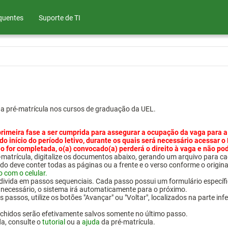
quentes
Suporte de TI
ua pré-matrícula nos cursos de graduação da UEL.
primeira fase a ser cumprida para assegurar a ocupação da vaga para a
 do início do período letivo, durante os quais será necessário acessar o
o for completada, o(a) convocado(a) perderá o direito à vaga e não po
pré-matrícula, digitalize os documentos abaixo, gerando um arquivo pa
do deve conter todas as páginas ou a frente e o verso conforme o origina
o com o celular.
 divida em passos sequenciais. Cada passo possui um formulário específ
necessário, o sistema irá automaticamente para o próximo.
 passos, utilize os botões "Avançar" ou "Voltar", localizados na parte inf
chidos serão efetivamente salvos somente no último passo.
da, consulte o
tutorial
ou a
ajuda
da pré-matrícula.