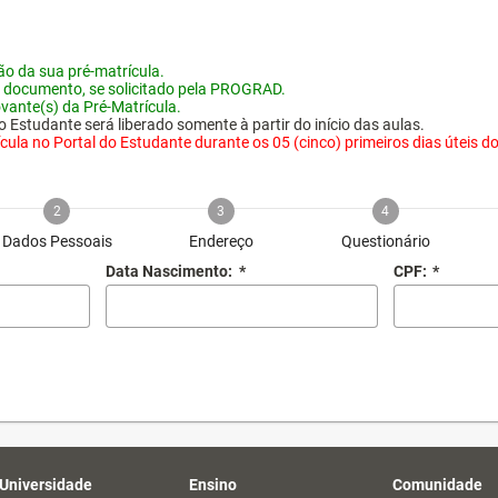
o da sua pré-matrícula.
 documento, se solicitado pela PROGRAD.
vante(s) da Pré-Matrícula.
 Estudante será liberado somente à partir do início das aulas.
ula no Portal do Estudante durante os 05 (cinco) primeiros dias úteis do i
2
3
4
Dados Pessoais
Endereço
Questionário
Data Nascimento:
*
CPF:
*
 Universidade
Ensino
Comunidade