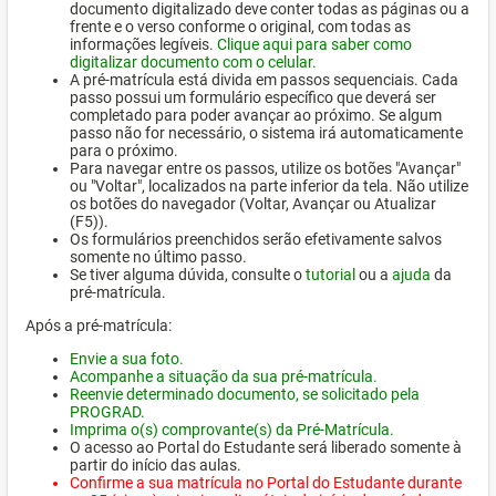
documento digitalizado deve conter todas as páginas ou a
frente e o verso conforme o original, com todas as
informações legíveis.
Clique aqui para saber como
digitalizar documento com o celular.
A pré-matrícula está divida em passos sequenciais. Cada
passo possui um formulário específico que deverá ser
completado para poder avançar ao próximo. Se algum
passo não for necessário, o sistema irá automaticamente
para o próximo.
Para navegar entre os passos, utilize os botões "Avançar"
ou "Voltar", localizados na parte inferior da tela. Não utilize
os botões do navegador (Voltar, Avançar ou Atualizar
(F5)).
Os formulários preenchidos serão efetivamente salvos
somente no último passo.
Se tiver alguma dúvida, consulte o
tutorial
ou a
ajuda
da
pré-matrícula.
Após a pré-matrícula:
Envie a sua foto.
Acompanhe a situação da sua pré-matrícula.
Reenvie determinado documento, se solicitado pela
PROGRAD.
Imprima o(s) comprovante(s) da Pré-Matrícula.
O acesso ao Portal do Estudante será liberado somente à
partir do início das aulas.
Confirme a sua matrícula no Portal do Estudante durante