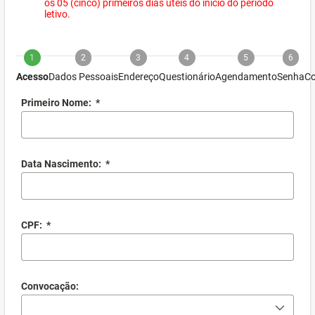
os 05 (cinco) primeiros dias úteis do início do período
letivo.
1
2
3
4
5
6
Acesso
Dados Pessoais
Endereço
Questionário
Agendamento
Senha
Co
Primeiro Nome:
*
Data Nascimento:
*
CPF:
*
Convocação: