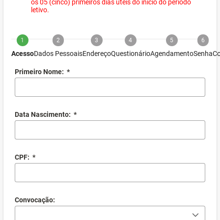
os 05 (cinco) primeiros dias úteis do início do período
letivo.
1
2
3
4
5
6
Acesso
Dados Pessoais
Endereço
Questionário
Agendamento
Senha
Co
Primeiro Nome:
*
Data Nascimento:
*
CPF:
*
Convocação: