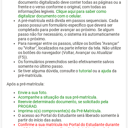
documento digitalizado deve conter todas as páginas ou a
frente e o verso conforme o original, com todas as
informações legíveis.
Clique aqui para saber como
digitalizar documento com o celular.
A pré-matrícula está divida em passos sequenciais. Cada
passo possui um formulário específico que deverá ser
completado para poder avançar ao próximo. Se algum
passo não for necessário, o sistema irá automaticamente
para o próximo.
Para navegar entre os passos, utilize os botões "Avançar"
ou "Voltar", localizados na parte inferior da tela. Não utilize
os botões do navegador (Voltar, Avançar ou Atualizar
(F5)).
Os formulários preenchidos serão efetivamente salvos
somente no último passo.
Se tiver alguma dúvida, consulte o
tutorial
ou a
ajuda
da
pré-matrícula.
Após a pré-matrícula:
Envie a sua foto.
Acompanhe a situação da sua pré-matrícula.
Reenvie determinado documento, se solicitado pela
PROGRAD.
Imprima o(s) comprovante(s) da Pré-Matrícula.
O acesso ao Portal do Estudante será liberado somente à
partir do início das aulas.
Confirme a sua matrícula no Portal do Estudante durante