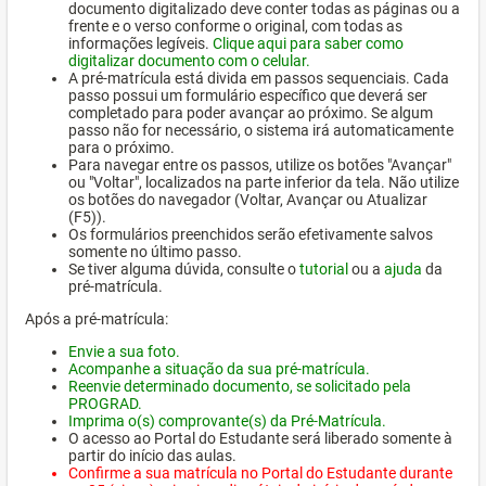
documento digitalizado deve conter todas as páginas ou a
frente e o verso conforme o original, com todas as
informações legíveis.
Clique aqui para saber como
digitalizar documento com o celular.
A pré-matrícula está divida em passos sequenciais. Cada
passo possui um formulário específico que deverá ser
completado para poder avançar ao próximo. Se algum
passo não for necessário, o sistema irá automaticamente
para o próximo.
Para navegar entre os passos, utilize os botões "Avançar"
ou "Voltar", localizados na parte inferior da tela. Não utilize
os botões do navegador (Voltar, Avançar ou Atualizar
(F5)).
Os formulários preenchidos serão efetivamente salvos
somente no último passo.
Se tiver alguma dúvida, consulte o
tutorial
ou a
ajuda
da
pré-matrícula.
Após a pré-matrícula:
Envie a sua foto.
Acompanhe a situação da sua pré-matrícula.
Reenvie determinado documento, se solicitado pela
PROGRAD.
Imprima o(s) comprovante(s) da Pré-Matrícula.
O acesso ao Portal do Estudante será liberado somente à
partir do início das aulas.
Confirme a sua matrícula no Portal do Estudante durante