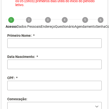
os 05 (cinco) primeiros dias úteis do início do período
letivo.
1
2
3
4
5
6
Acesso
Dados Pessoais
Endereço
Questionário
Agendamento
Senha
Co
Primeiro Nome:
*
Data Nascimento:
*
CPF:
*
Convocação: