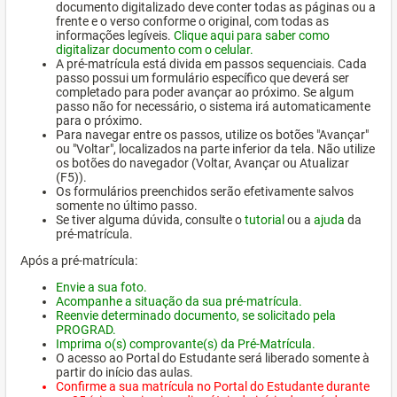
documento digitalizado deve conter todas as páginas ou a
frente e o verso conforme o original, com todas as
informações legíveis.
Clique aqui para saber como
digitalizar documento com o celular.
A pré-matrícula está divida em passos sequenciais. Cada
passo possui um formulário específico que deverá ser
completado para poder avançar ao próximo. Se algum
passo não for necessário, o sistema irá automaticamente
para o próximo.
Para navegar entre os passos, utilize os botões "Avançar"
ou "Voltar", localizados na parte inferior da tela. Não utilize
os botões do navegador (Voltar, Avançar ou Atualizar
(F5)).
Os formulários preenchidos serão efetivamente salvos
somente no último passo.
Se tiver alguma dúvida, consulte o
tutorial
ou a
ajuda
da
pré-matrícula.
Após a pré-matrícula:
Envie a sua foto.
Acompanhe a situação da sua pré-matrícula.
Reenvie determinado documento, se solicitado pela
PROGRAD.
Imprima o(s) comprovante(s) da Pré-Matrícula.
O acesso ao Portal do Estudante será liberado somente à
partir do início das aulas.
Confirme a sua matrícula no Portal do Estudante durante