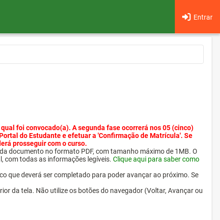
Entrar
 qual foi convocado(a). A segunda fase ocorrerá nos 05 (cinco)
 Portal do Estudante e efetuar a 'Confirmação de Matrícula'. Se
derá prosseguir com o curso.
ra cada documento no formato PDF, com tamanho máximo de 1MB. O
l, com todas as informações legíveis.
Clique aqui para saber como
ico que deverá ser completado para poder avançar ao próximo. Se
erior da tela. Não utilize os botões do navegador (Voltar, Avançar ou