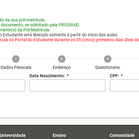
o da sua pré-matrícula.
 documento, se solicitado pela PROGRAD.
vante(s) da Pré-Matrícula.
 Estudante será liberado somente à partir do início das aulas.
ula no Portal do Estudante durante os 05 (cinco) primeiros dias úteis do i
2
3
4
Dados Pessoais
Endereço
Questionário
Data Nascimento:
*
CPF:
*
 Universidade
Ensino
Comunidade