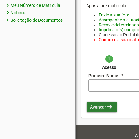
Meu Número de Matrícula
Após a pré-matrícula:
Notícias
Envie a sua foto.
Acompanhe a situaçã
Solicitação de Documentos
Reenvie determinado
Imprima o(s) compro
O acesso ao Portal do
Confirme a sua matríc
1
Acesso
Primeiro Nome:
*
Avançar
A