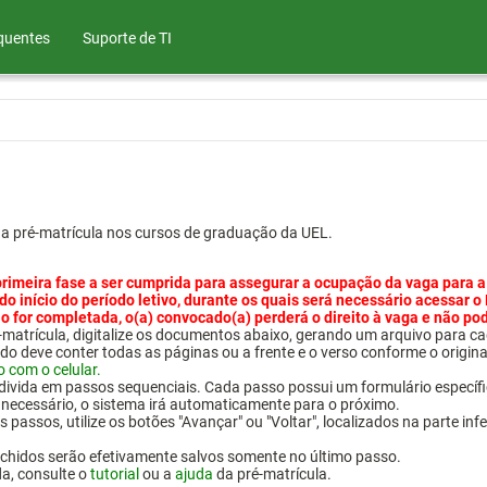
quentes
Suporte de TI
ua pré-matrícula nos cursos de graduação da UEL.
primeira fase a ser cumprida para assegurar a ocupação da vaga para a
 do início do período letivo, durante os quais será necessário acessar o
o for completada, o(a) convocado(a) perderá o direito à vaga e não po
pré-matrícula, digitalize os documentos abaixo, gerando um arquivo pa
do deve conter todas as páginas ou a frente e o verso conforme o origina
o com o celular.
 divida em passos sequenciais. Cada passo possui um formulário específ
necessário, o sistema irá automaticamente para o próximo.
 passos, utilize os botões "Avançar" ou "Voltar", localizados na parte inf
chidos serão efetivamente salvos somente no último passo.
da, consulte o
tutorial
ou a
ajuda
da pré-matrícula.