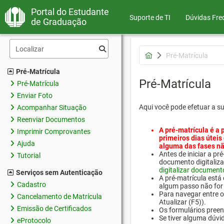
Portal do Estudante
Suporte de TI
Dúvidas Fre
de Graduação
Pré-Matrícula
Pré-Matrícula
Pré-Matrícula
Pré-Matrícula
Enviar Foto
Aqui você pode efetuar a s
Acompanhar Situação
Reenviar Documentos
A pré-matrícula é a 
Imprimir Comprovantes
primeiros dias úteis
Ajuda
alguma das fases nã
Antes de iniciar a 
Tutorial
documento digitaliza
digitalizar document
Serviços sem Autenticação
A pré-matrícula está
Cadastro
algum passo não for 
Para navegar entre os
Cancelamento de Matrícula
Atualizar (F5)).
Emissão de Certificados
Os formulários preen
Se tiver alguma dúvi
eProtocolo