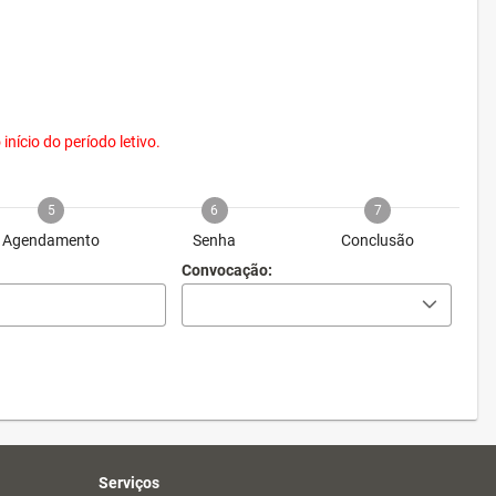
nício do período letivo.
5
6
7
Agendamento
Senha
Conclusão
Convocação:
Serviços