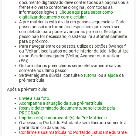
documento digitalizado deve conter todas as páginas ou a
frente e o verso conforme o original, com todas as
informações legíveis.
Clique aqui para saber como
digitalizar documento com o celular.
A pré-matrícula está divida em passos sequenciais. Cada
passo possui um formulário específico que deverá ser
completado para poder avançar ao próximo. Se algum
passo não for necessário, o sistema irá automaticamente
para o próximo.
Para navegar entre os passos, utilize os botões "Avançar"
ou "Voltar", localizados na parte inferior da tela. Não utilize
os botões do navegador (Voltar, Avançar ou Atualizar
(F5)).
Os formulários preenchidos serão efetivamente salvos
somente no último passo.
Se tiver alguma dúvida, consulte o
tutorial
ou a
ajuda
da
pré-matrícula.
Após a pré-matrícula:
Envie a sua foto.
Acompanhe a situação da sua pré-matrícula.
Reenvie determinado documento, se solicitado pela
PROGRAD.
Imprima o(s) comprovante(s) da Pré-Matrícula.
O acesso ao Portal do Estudante será liberado somente à
partir do início das aulas.
Confirme a sua matrícula no Portal do Estudante durante