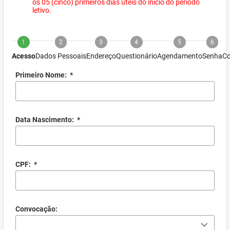
os 05 (cinco) primeiros dias úteis do início do período
letivo.
1
2
3
4
5
6
Acesso
Dados Pessoais
Endereço
Questionário
Agendamento
Senha
Co
Primeiro Nome:
*
Data Nascimento:
*
CPF:
*
Convocação: