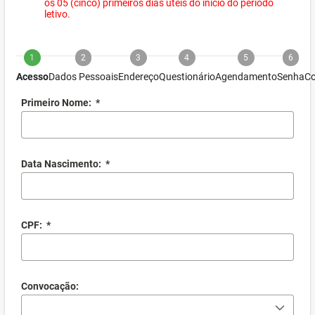
os 05 (cinco) primeiros dias úteis do início do período
letivo.
1
2
3
4
5
6
Acesso
Dados Pessoais
Endereço
Questionário
Agendamento
Senha
Co
Primeiro Nome:
*
Data Nascimento:
*
CPF:
*
Convocação: