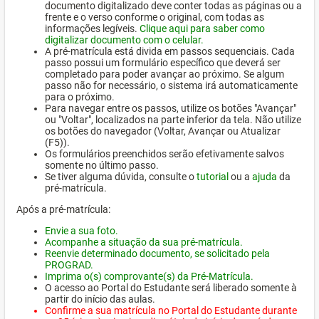
documento digitalizado deve conter todas as páginas ou a
frente e o verso conforme o original, com todas as
informações legíveis.
Clique aqui para saber como
digitalizar documento com o celular.
A pré-matrícula está divida em passos sequenciais. Cada
passo possui um formulário específico que deverá ser
completado para poder avançar ao próximo. Se algum
passo não for necessário, o sistema irá automaticamente
para o próximo.
Para navegar entre os passos, utilize os botões "Avançar"
ou "Voltar", localizados na parte inferior da tela. Não utilize
os botões do navegador (Voltar, Avançar ou Atualizar
(F5)).
Os formulários preenchidos serão efetivamente salvos
somente no último passo.
Se tiver alguma dúvida, consulte o
tutorial
ou a
ajuda
da
pré-matrícula.
Após a pré-matrícula:
Envie a sua foto.
Acompanhe a situação da sua pré-matrícula.
Reenvie determinado documento, se solicitado pela
PROGRAD.
Imprima o(s) comprovante(s) da Pré-Matrícula.
O acesso ao Portal do Estudante será liberado somente à
partir do início das aulas.
Confirme a sua matrícula no Portal do Estudante durante