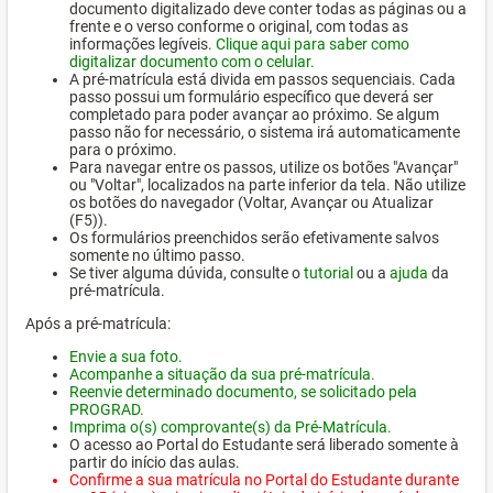
documento digitalizado deve conter todas as páginas ou a
frente e o verso conforme o original, com todas as
informações legíveis.
Clique aqui para saber como
digitalizar documento com o celular.
A pré-matrícula está divida em passos sequenciais. Cada
passo possui um formulário específico que deverá ser
completado para poder avançar ao próximo. Se algum
passo não for necessário, o sistema irá automaticamente
para o próximo.
Para navegar entre os passos, utilize os botões "Avançar"
ou "Voltar", localizados na parte inferior da tela. Não utilize
os botões do navegador (Voltar, Avançar ou Atualizar
(F5)).
Os formulários preenchidos serão efetivamente salvos
somente no último passo.
Se tiver alguma dúvida, consulte o
tutorial
ou a
ajuda
da
pré-matrícula.
Após a pré-matrícula:
Envie a sua foto.
Acompanhe a situação da sua pré-matrícula.
Reenvie determinado documento, se solicitado pela
PROGRAD.
Imprima o(s) comprovante(s) da Pré-Matrícula.
O acesso ao Portal do Estudante será liberado somente à
partir do início das aulas.
Confirme a sua matrícula no Portal do Estudante durante