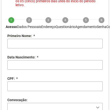
os 05 (cinco) primeiros dias úteis do início do período
letivo.
1
2
3
4
5
6
Acesso
Dados Pessoais
Endereço
Questionário
Agendamento
Senha
Co
Primeiro Nome:
*
Data Nascimento:
*
CPF:
*
Convocação: