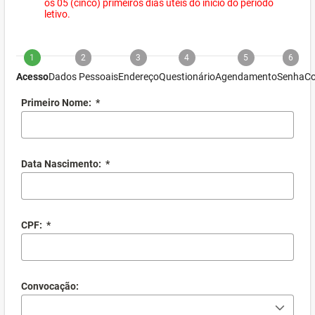
os 05 (cinco) primeiros dias úteis do início do período
letivo.
1
2
3
4
5
6
Acesso
Dados Pessoais
Endereço
Questionário
Agendamento
Senha
Co
Primeiro Nome:
*
Data Nascimento:
*
CPF:
*
Convocação: