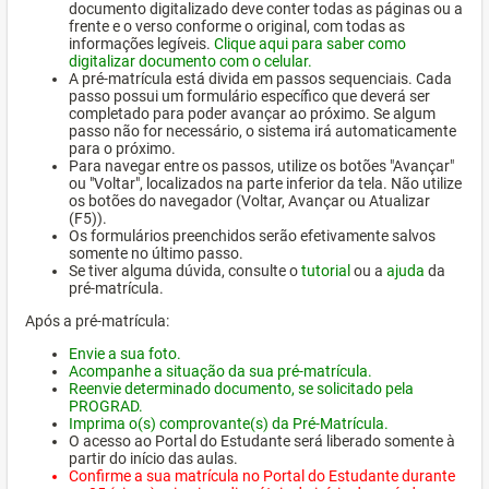
documento digitalizado deve conter todas as páginas ou a
frente e o verso conforme o original, com todas as
informações legíveis.
Clique aqui para saber como
digitalizar documento com o celular.
A pré-matrícula está divida em passos sequenciais. Cada
passo possui um formulário específico que deverá ser
completado para poder avançar ao próximo. Se algum
passo não for necessário, o sistema irá automaticamente
para o próximo.
Para navegar entre os passos, utilize os botões "Avançar"
ou "Voltar", localizados na parte inferior da tela. Não utilize
os botões do navegador (Voltar, Avançar ou Atualizar
(F5)).
Os formulários preenchidos serão efetivamente salvos
somente no último passo.
Se tiver alguma dúvida, consulte o
tutorial
ou a
ajuda
da
pré-matrícula.
Após a pré-matrícula:
Envie a sua foto.
Acompanhe a situação da sua pré-matrícula.
Reenvie determinado documento, se solicitado pela
PROGRAD.
Imprima o(s) comprovante(s) da Pré-Matrícula.
O acesso ao Portal do Estudante será liberado somente à
partir do início das aulas.
Confirme a sua matrícula no Portal do Estudante durante